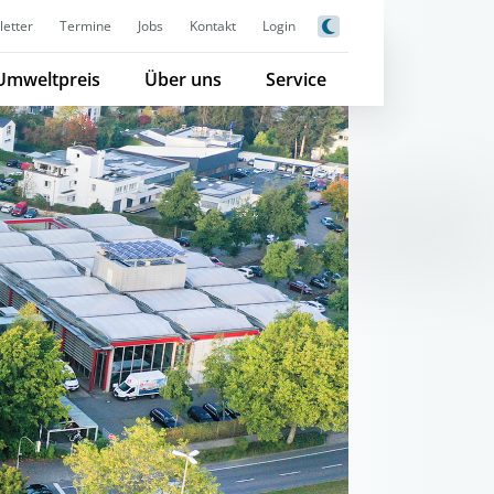
etter
Termine
Jobs
Kontakt
Login
Umweltpreis
Über uns
Service