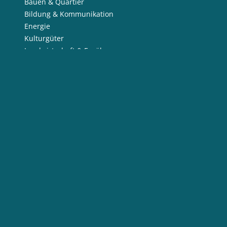
Bauen & Quartier
Bildung & Kommunikation
Energie
Kulturgüter
Landwirtschaft & Ernährung
Nachhaltige Produkte
Naturschutz
Ressourcen
Wasser
Social Media
LinkedIn
facebook
Instagram
Twitter
Flickr
YouTube