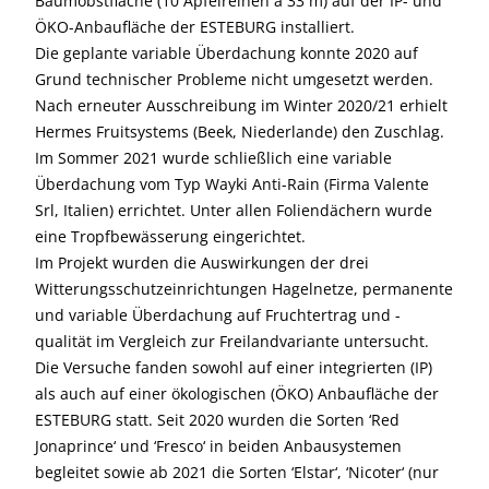
Baumobstfläche (10 Apfelreihen à 33 m) auf der IP- und
ÖKO-Anbaufläche der ESTEBURG installiert.
Die geplante variable Überdachung konnte 2020 auf
Grund technischer Probleme nicht umgesetzt werden.
Nach erneuter Ausschreibung im Winter 2020/21 erhielt
Hermes Fruitsystems (Beek, Niederlande) den Zuschlag.
Im Sommer 2021 wurde schließlich eine variable
Überdachung vom Typ Wayki Anti-Rain (Firma Valente
Srl, Italien) errichtet. Unter allen Foliendächern wurde
eine Tropfbewässerung eingerichtet.
Im Projekt wurden die Auswirkungen der drei
Witterungsschutzeinrichtungen Hagelnetze, permanente
und variable Überdachung auf Fruchtertrag und -
qualität im Vergleich zur Freilandvariante untersucht.
Die Versuche fanden sowohl auf einer integrierten (IP)
als auch auf einer ökologischen (ÖKO) Anbaufläche der
ESTEBURG statt. Seit 2020 wurden die Sorten ‘Red
Jonaprince‘ und ‘Fresco‘ in beiden Anbausystemen
begleitet sowie ab 2021 die Sorten ‘Elstar‘, ‘Nicoter‘ (nur