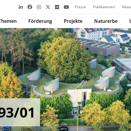
Presse
Publikationen
Newsl
Themen
Förderung
Projekte
Naturerbe
93/01