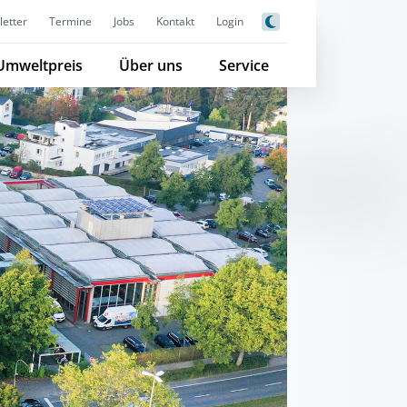
etter
Termine
Jobs
Kontakt
Login
Umweltpreis
Über uns
Service