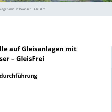
nlagen mit Heißwasser – GleisFrei
le auf Gleisanlagen mit
er – GleisFrei
tdurchführung