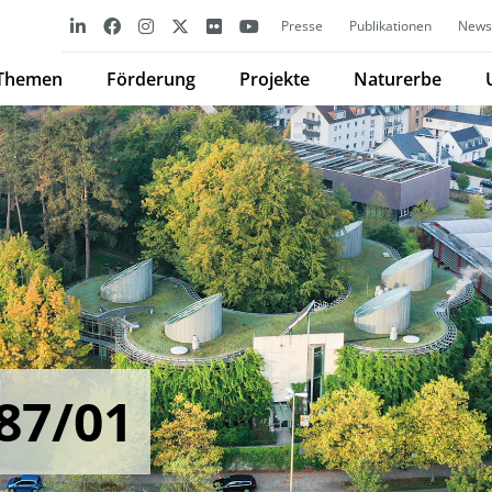
Presse
Publikationen
Newsl
Themen
Förderung
Projekte
Naturerbe
87/01