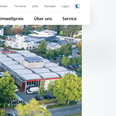
etter
Termine
Jobs
Kontakt
Login
Umweltpreis
Über uns
Service