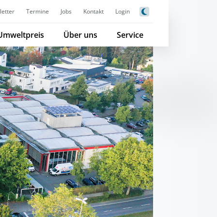
etter
Termine
Jobs
Kontakt
Login
Umweltpreis
Über uns
Service