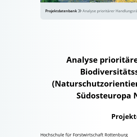
Projektdatenbank
Analyse prioritärer Handlungsr
Analyse prioritä
Biodiversität
(Naturschutzorientie
Südosteuropa 
Projek
Hochschule für Forstwirtschaft Rottenburg