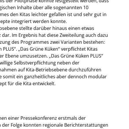
is der Pilotphase konnte festgestellt werden, dass
schen Inhalte über alle sogenannten 10
s den Kitas leichter gefallen ist und sehr gut in
zepte integriert werden konnte.
ebsebene stellte darüber hinaus einen etwas
ar. Im Ergebnis hat diese Zweiteilung auch dazu
etzung des Programmes zwei Varianten bestehen:
PLUS“. „Das Grüne Küken“ verpflichtet Kitas
scher Ebene umzusetzen. „Das Grüne Küken PLUS“
iwillige Selbstverpflichtung neben der
ahmen auf Kita-Betriebsebene durchzuführen
 somit ein ganzheitliches aber dennoch modular
t für die Kita entwickelt.
en einer Pressekonferenz erstmals der
In der Folge konnten regionale Berichterstattungen