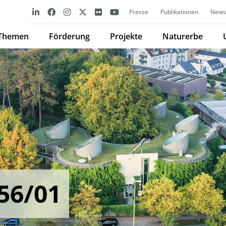
Presse
Publikationen
Newsl
Themen
Förderung
Projekte
Naturerbe
56/01