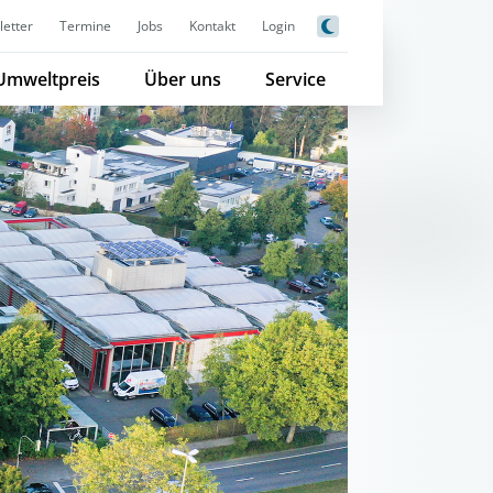
etter
Termine
Jobs
Kontakt
Login
Umweltpreis
Über uns
Service