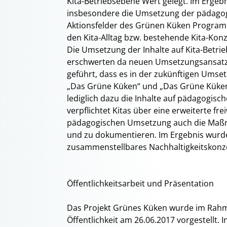
Kita-Betriebsebene Wert gelegt. Im Ergebn
insbesondere die Umsetzung der pädagogi
Aktionsfelder des Grünen Küken Programme
den Kita-Alltag bzw. bestehende Kita-Kon
Die Umsetzung der Inhalte auf Kita-Betri
erschwerten da neuen Umsetzungsansatz d
geführt, dass es in der zukünftigen Ums
„Das Grüne Küken“ und „Das Grüne Küken 
lediglich dazu die Inhalte auf pädagogi
verpflichtet Kitas über eine erweiterte fre
pädagogischen Umsetzung auch die Maßn
und zu dokumentieren. Im Ergebnis wurde
zusammenstellbares Nachhaltigkeitskonzep
Öffentlichkeitsarbeit und Präsentation
Das Projekt Grünes Küken wurde im Rahm
Öffentlichkeit am 26.06.2017 vorgestellt. 