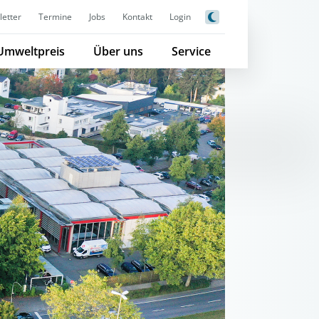
etter
Termine
Jobs
Kontakt
Login
Umweltpreis
Über uns
Service