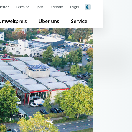
etter
Termine
Jobs
Kontakt
Login
Umweltpreis
Über uns
Service