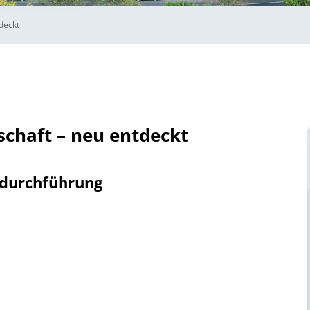
deckt
chaft – neu entdeckt
tdurchführung