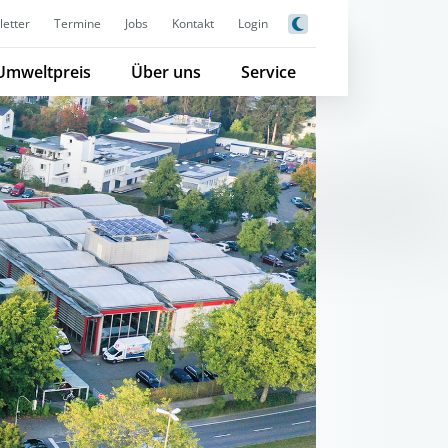
etter
Termine
Jobs
Kontakt
Login
Umweltpreis
Über uns
Service