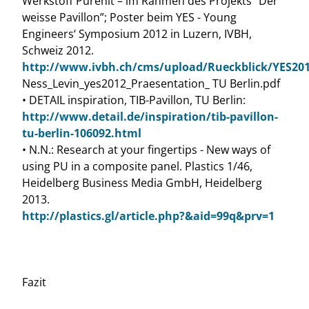
Werkstoff Purenit – im Rahmen des Projekts “Der
weisse Pavillon”; Poster beim YES - Young
Engineers‘ Symposium 2012 in Luzern, IVBH,
Schweiz 2012.
http://www.ivbh.ch/cms/upload/Rueckblick/YES20
Ness_Levin_yes2012_Praesentation_ TU Berlin.pdf
• DETAIL inspiration, TIB-Pavillon, TU Berlin:
http://www.detail.de/inspiration/tib-pavillon-
tu-berlin-106092.html
• N.N.: Research at your fingertips - New ways of
using PU in a composite panel. Plastics 1/46,
Heidelberg Business Media GmbH, Heidelberg
2013.
http://plastics.gl/article.php?&aid=99q&prv=1
Fazit