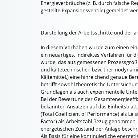
Energieverbräuche (z. B. durch falsche Reg
gestellte Expansionsventile) gemeldet we
Darstellung der Arbeitsschritte und de
In diesem Vorhaben wurde zum einen ein 
ein neuartiges, indirektes Verfahren für
wurde, das aus gemessenen Prozessgröß
und kältetechnischen bzw. thermodynam
Kältemittel,) eine hinreichend genaue Ber
betrifft sowohl theoretische Untersuchu
Grundlagen als auch experimentelle Unte
Bei der Bewertung der Gesamtenergieeffi
bekannten Ansätzen auf das Einheitsblat
(Total Coefficient of Performance) als Le
Factor) als Arbeitszahl Bezug genommen, 
energetischen Zustand der Anlage beschre
Als Basis für eine kontinuierliche energe