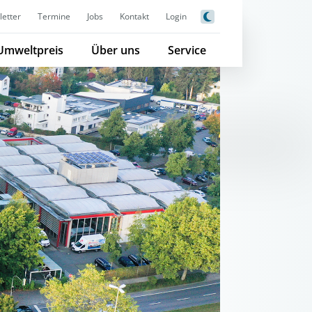
etter
Termine
Jobs
Kontakt
Login
Umweltpreis
Über uns
Service