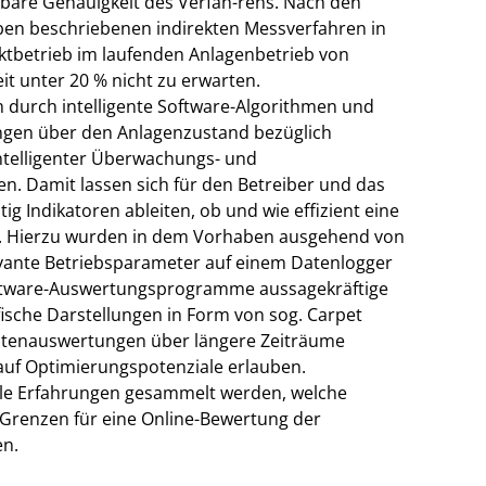
ielbare Genauigkeit des Verfah-rens. Nach den
aben beschriebenen indirekten Messverfahren in
ktbetrieb im laufenden Anlagenbetrieb von
t unter 20 % nicht zu erwarten.
m durch intelligente Software-Algorithmen und
gen über den Anlagenzustand bezüglich
intelligenter Überwachungs- und
n. Damit lassen sich für den Betreiber und das
ig Indikatoren ableiten, ob und wie effizient eine
et. Hierzu wurden in dem Vorhaben ausgehend von
levante Betriebsparameter auf einem Datenlogger
oftware-Auswertungsprogramme aussagekräftige
fische Darstellungen in Form von sog. Carpet
Datenauswertungen über längere Zeiträume
auf Optimierungspotenziale erlauben.
le Erfahrungen gesammelt werden, welche
 Grenzen für eine Online-Bewertung der
en.