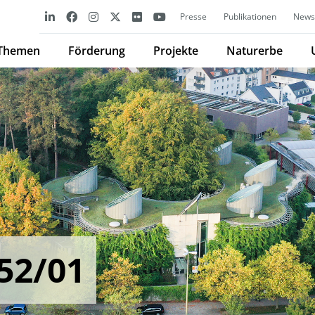
Presse
Publikationen
Newsl
Themen
Förderung
Projekte
Naturerbe
52/01