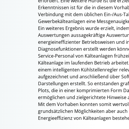
erfordert. Eine weitere Hürde ist die erz
Erkenntnissen ist für die in diesem Vorh
Verbindung mit dem üblichen Ein-/Aus-Ta
Gewerbekälteanlagen eine Messgenauigkei
Ein weiteres Ergebnis wurde erzielt, inde
Auswertungen aussagekräftige Auswertun
energieineffizienter Betriebsweisen und 
Diagnosefunktionen erstellt werden könne
Service-Personal von Kälteanlagen frühzeit
Kälteanlage im laufenden Betrieb arbeit
einem intelligenten Kühlstellenregler re
aufgezeichnet und anschließend über S
Darstellungen erstellt. So entstanden gra
Plots, die in einer komprimierten Form 
ermöglichen und zielgerichtete Hinweise 
Mit dem Vorhaben konnten somit wertvol
grundsätzlichen Möglichkeiten aber auch
Energieeffizienz von Kälteanlagen besteh