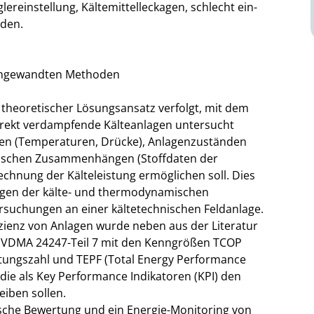
lereinstellung, Kältemittelleckagen, schlecht ein-
rden.
r angewandten Methoden
theoretischer Lösungsansatz verfolgt, mit dem
 direkt verdampfende Kälteanlagen untersucht
en (Temperaturen, Drücke), Anlagenzuständen
ischen Zusammenhängen (Stoffdaten der
echnung der Kälteleistung ermöglichen soll. Dies
ngen der kälte- und thermodynamischen
rsuchungen an einer kältetechnischen Feldanlage.
zienz von Anlagen wurde neben aus der Literatur
t VDMA 24247-Teil 7 mit den Kenngrößen TCOP
istungszahl und TEPF (Total Energy Performance
die als Key Performance Indikatoren (KPI) den
iben sollen.
tische Bewertung und ein Energie-Monitoring von