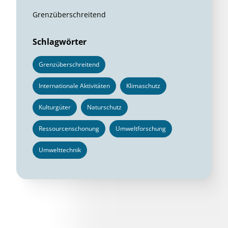
Grenzüberschreitend
Schlagwörter
Grenzüberschreitend
Internationale Aktivitäten
Klimaschutz
Kulturgüter
Naturschutz
Ressourcenschonung
Umweltforschung
Umwelttechnik