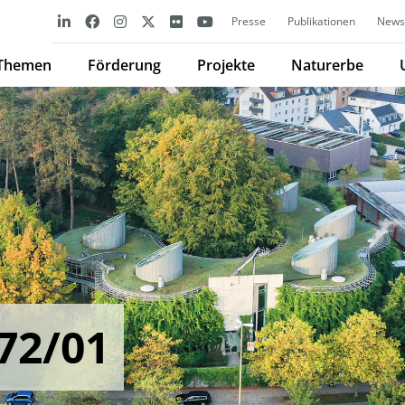
Presse
Publikationen
Newsl
Themen
Förderung
Projekte
Naturerbe
72/01