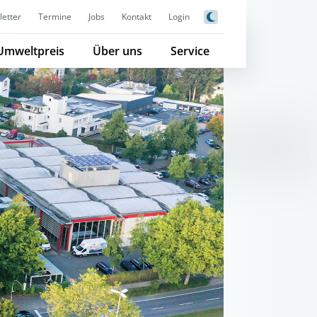
etter
Termine
Jobs
Kontakt
Login
Umweltpreis
Über uns
Service