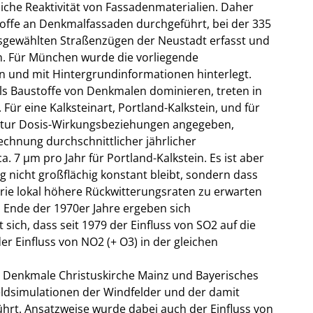
liche Reaktivität von Fassadenmaterialien. Daher
toffe an Denkmalfassaden durchgeführt, bei der 335
usgewählten Straßenzügen der Neustadt erfasst und
n. Für München wurde die vorliegende
n und mit Hintergrundinformationen hinterlegt.
s Baustoffe von Denkmalen dominieren, treten in
Für eine Kalksteinart, Portland-Kalkstein, und für
ratur Dosis-Wirkungsbeziehungen angegeben,
echnung durchschnittlicher jährlicher
 7 µm pro Jahr für Portland-Kalkstein. Es ist aber
g nicht großflächig konstant bleibt, sondern dass
e lokal höhere Rückwitterungsraten zu erwarten
 Ende der 1970er Jahre ergeben sich
sich, dass seit 1979 der Einfluss von SO2 auf die
r Einfluss von NO2 (+ O3) in der gleichen
n Denkmale Christuskirche Mainz und Bayerisches
simulationen der Windfelder und der damit
rt. Ansatzweise wurde dabei auch der Einfluss von