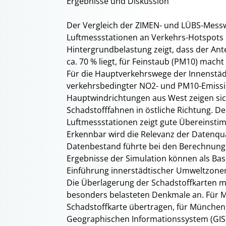
Ergebnisse und Diskussion
Der Vergleich der ZIMEN- und LÜBS-Mess
Luftmessstationen an Verkehrs-Hotspots 
Hintergrundbelastung zeigt, dass der Ant
ca. 70 % liegt, für Feinstaub (PM10) macht
Für die Hauptverkehrswege der Innenstä
verkehrsbedingter NO2- und PM10-Emissi
Hauptwindrichtungen aus West zeigen sic
Schadstofffahnen in östliche Richtung. D
Luftmessstationen zeigt gute Übereinst
Erkennbar wird die Relevanz der Datenqu
Datenbestand führte bei den Berechnunge
Ergebnisse der Simulation können als Basi
Einführung innerstädtischer Umweltzone
Die Überlagerung der Schadstoffkarten mi
besonders belasteten Denkmale an. Für Ma
Schadstoffkarte übertragen, für München
Geographischen Informationssystem (GIS)