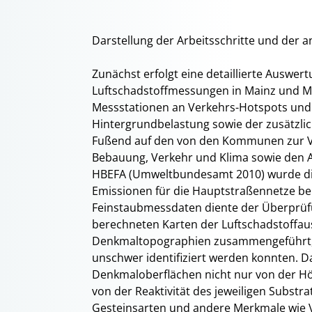
Darstellung der Arbeitsschritte und de
Zunächst erfolgt eine detaillierte Ausw
Luftschadstoffmessungen in Mainz und M
Messstationen an Verkehrs-Hotspots und 
Hintergrundbelastung sowie der zusätzli
Fußend auf den von den Kommunen zur Ve
Bebauung, Verkehr und Klima sowie den 
HBEFA (Umweltbundesamt 2010) wurde die
Emissionen für die Hauptstraßennetze ber
Feinstaubmessdaten diente der Überprüfun
berechneten Karten der Luftschadstoffau
Denkmaltopographien zusammengeführt,
unschwer identifiziert werden konnten. D
Denkmaloberflächen nicht nur von der Hö
von der Reaktivität des jeweiligen Substr
Gesteinsarten und andere Merkmale wie V