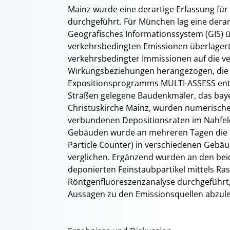
Mainz wurde eine derartige Erfassung für
durchgeführt. Für München lag eine derart
Geografisches Informationssystem (GIS) ü
verkehrsbedingten Emissionen überlagert
verkehrsbedingter Immissionen auf die v
Wirkungsbeziehungen herangezogen, die 
Expositionsprogramms MULTI-ASSESS entw
Straßen gelegene Baudenkmäler, das bay
Christuskirche Mainz, wurden numerisch
verbundenen Depositionsraten im Nahfel
Gebäuden wurde an mehreren Tagen die F
Particle Counter) in verschiedenen Geb
verglichen. Ergänzend wurden an den bei
deponierten Feinstaubpartikel mittels Ra
Röntgenfluoreszenzanalyse durchgeführ
Aussagen zu den Emissionsquellen abzule