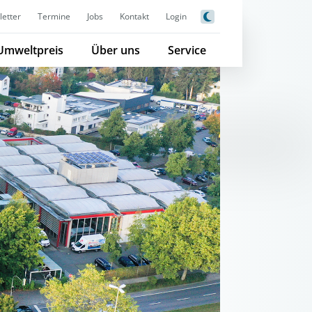
etter
Termine
Jobs
Kontakt
Login
Umweltpreis
Über uns
Service