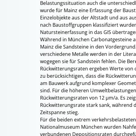
Belastungssituation auch die unterschied
wurde für Mainz eine Erfassung der Baus
Einzelobjekte aus der Altstadt und aus a
nach Baustoffgruppen klassifiziert wurde
Natursteinerfassung in das GIS übertrage
Während in München Carbonatgesteine al
Mainz die Sandsteine in den Vordergrund. 
verschiedene Metalle werden in der Lite
wogegen sie für Sandstein fehlen. Die Ber
Rückwitterungsraten ergeben Werte von ca.
zu berücksichtigen, dass die Rückwitterun
am Bauwerk aufgrund komplexer Geometri
sind. Für die höheren Umweltbelastungen
Rückwitterungsraten von 12 µm/a. Es zeigt 
Rückwitterungsrate stark sank, während de
Zeitspanne stieg.
Für die beiden extrem verkehrsbelastete
Nationalmuseum München wurden Nahfeld
verbundenen Depositionsraten durchgefüh