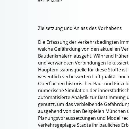
55116 Mainz
Zielsetzung und Anlass des Vorhabens
Die Erfassung der verkehrsbedingten Imm
welche Gefährdung von den aktuellen Ver
Baudenkmälern ausgeht. Während frühere
und verwandten Verbindungen fokussierte
Hauptemissionsquelle für diese Stoffe ist 
wesentlich verbesserten Luftqualität noc
Oberflächen historischer Bau- und Einzel
numerische Simulation der innerstädtisc
automatisierte Analytik zur Bestimmung
genutzt, um das verbleibende Gefährdungsp
ausgehend von den Beispielen München un
Planungsvoraussetzungen und Modellrech
verkehrsgeplagte Städte ihr bauliches Er