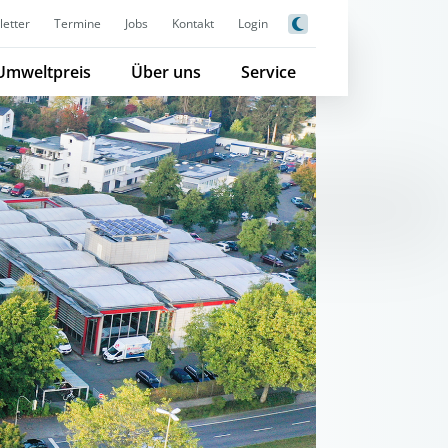
etter
Termine
Jobs
Kontakt
Login
Umweltpreis
Über uns
Service