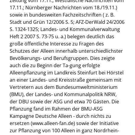
Zeitung vom 17.11.; Westfälische Nachrichten vom
17.11.; Nürnberger Nachrichten vom 18./19.11.)
sowie in bundesweiten Fachzeitschriften ( z. B.
Stadt und Grün 12/2006 S. 5; AFZ-DerWald 24/2006
S. 1324-1325; Landes- und Kommunalverwaltung
Heft 2 2007 S. 73-75 u. a.) belegen deutlich das
große öffentliche Interesse zu Fragen des
Schutzes der Alleen innerhalb unterschiedlichster
Bevölkerungs- und Berufsgruppen. Dies zeigte
auch die zu Beginn der Ta-gung erfolgte
Alleenpflanzung im Landkreis Steinfurt bei Hörstel
an einer Landes- und Kreisstraße gemeinsam mit
Vertretern aus dem Bundesumweltministerium
(BMU), der Landes- und Kommunalpolitik NRW,
der DBU sowie der ASG und etwa 70 Gästen. Die
Pflanzung fand im Rahmen der BMU-ASG
Kampagne Deutsche Alleen - durch nichts zu
ersetzen (www.alleen-fan.de) sowie der Initiative
zur Pflanzung von 100 Alleen in ganz Nordrhein-