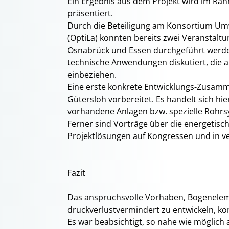
Ein Ergebnis aus dem Projekt wird im Ra
präsentiert.
Durch die Beteiligung am Konsortium Um
(OptiLa) konnten bereits zwei Veranstalt
Osnabrück und Essen durchgeführt werd
technische Anwendungen diskutiert, die 
einbeziehen.
Eine erste konkrete Entwicklungs-Zusamme
Gütersloh vorbereitet. Es handelt sich hi
vorhandene Anlagen bzw. spezielle Rohrsy
Ferner sind Vorträge über die energetisc
Projektlösungen auf Kongressen und in v
Fazit
Das anspruchsvolle Vorhaben, Bogenelem
druckverlustvermindert zu entwickeln, ko
Es war beabsichtigt, so nahe wie möglich