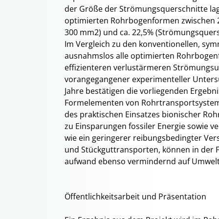
der Größe der Strömungsquerschnitte la
optimierten Rohrbogenformen zwischen 2
300 mm2) und ca. 22,5% (Strömungsquersc
Im Vergleich zu den konventionellen, sy
ausnahmslos alle optimierten Rohrbogen
effizienteren verlustärmeren Strömungs
vorangegangener experimenteller Unter
Jahre bestätigen die vorliegenden Ergebn
Formelementen von Rohrtransportsystem
des praktischen Einsatzes bionischer Roh
zu Einsparungen fossiler Energie sowie v
wie ein geringerer reibungsbedingter Vers
und Stückguttransporten, können in der F
aufwand ebenso vermindernd auf Umwelt
Öffentlichkeitsarbeit und Präsentation