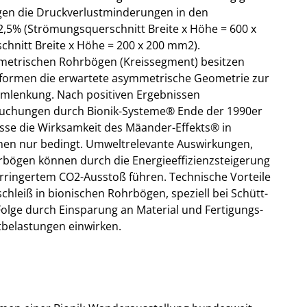
gen die Druckverlustminderungen in den
,5% (Strömungsquerschnitt Breite x Höhe = 600 x
hnitt Breite x Höhe = 200 x 200 mm2).
mmetrischen Rohrbögen (Kreissegment) besitzen
formen die erwartete asymmetrische Geometrie zur
umlenkung. Nach positiven Ergebnissen
suchungen durch Bionik-Systeme® Ende der 1990er
isse die Wirksamkeit des Mäander-Effekts® in
en nur bedingt. Umweltrelevante Auswirkungen,
rbögen können durch die Energieeffizienzsteigerung
erringertem CO2-Ausstoß führen. Technische Vorteile
chleiß in bionischen Rohrbögen, speziell bei Schütt-
olge durch Einsparung an Material und Fertigungs-
belastungen einwirken.