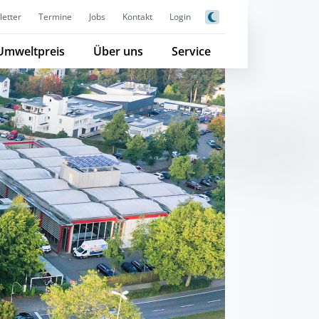
etter
Termine
Jobs
Kontakt
Login
Umweltpreis
Über uns
Service