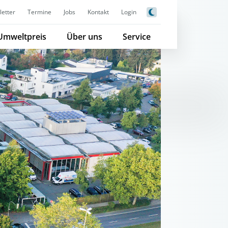
etter
Termine
Jobs
Kontakt
Login
Umweltpreis
Über uns
Service