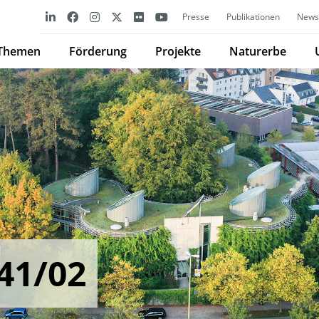
Presse
Publikationen
Newsl
Themen
Förderung
Projekte
Naturerbe
41/02