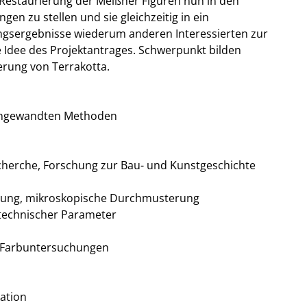
e Restaurierung der Meißner Figuren nun in den
n zu stellen und sie gleichzeitig in ein
ungsergebnisse wiederum anderen Interessierten zur
e Idee des Projektantrages. Schwerpunkt bilden
erung von Terrakotta.
r angewandten Methoden
cherche, Forschung zur Bau- und Kunstgeschichte
gung, mikroskopische Durchmusterung
technischer Parameter
d Farbuntersuchungen
ation