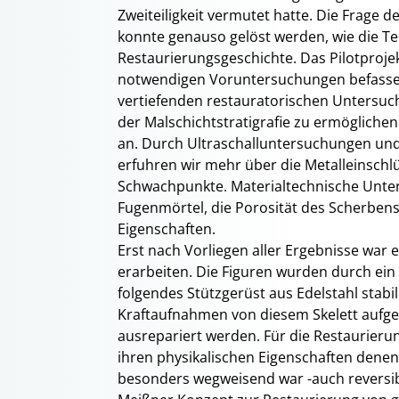
Zweiteiligkeit vermutet hatte. Die Frage
konnte genauso gelöst werden, wie die Te
Restaurierungsgeschichte. Das Pilotprojek
notwendigen Voruntersuchungen befassen
vertiefenden restauratorischen Untersu
der Malschichtstratigrafie zu ermögliche
an. Durch Ultraschalluntersuchungen un
erfuhren wir mehr über die Metalleinschlü
Schwachpunkte. Materialtechnische Unte
Fugenmörtel, die Porosität des Scherbens
Eigenschaften.
Erst nach Vorliegen aller Ergebnisse wa
erarbeiten. Die Figuren wurden durch ei
folgendes Stützgerüst aus Edelstahl stabili
Kraftaufnahmen von diesem Skelett aufg
ausrepariert werden. Für die Restaurieru
ihren physikalischen Eigenschaften dene
besonders wegweisend war -auch reversibe