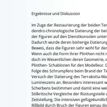
Ergebnisse und Diskussion
Im Zuge der Restaurierung der beiden Ter
dendro-chronologische Datierung der beid
der Figuren auf den Dienstkonsolen unter 
Dadurch wurde deren bisherige Datierung 
Beweis, dass die Figuren sehr wohl für d
Wenn auch die Form ihrer Plinthen nicht m
doch im Wesentlichen deren Geometrie, d
Plinthen- Schablonen für den Modelleur. 
Folge des Schrumpfens beim Brand der Ter
Versuch der Datierung des Terrakotta-M
Lumineszens an. Besonders interessant wa
Scherbens bestimmen und damit eine weit
Stilkritische Vergleiche der Rüstungsteile
Zeitstellung. Die intensiven gefügekundl
Rißbild durch Bruch der Figuren genau do