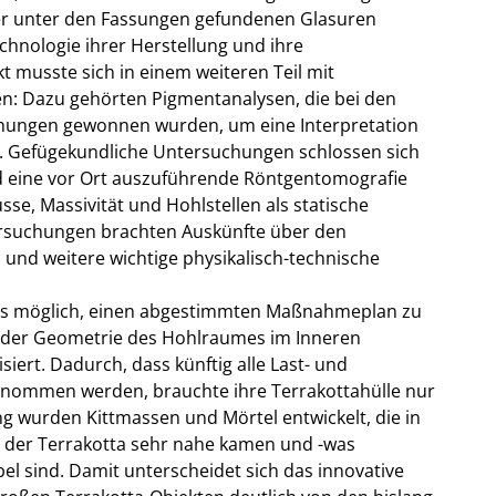
 der unter den Fassungen gefundenen Glasuren
chnologie ihrer Herstellung und ihre
t musste sich in einem weiteren Teil mit
: Dazu gehörten Pigmentanalysen, die bei den
chungen gewonnen wurden, um eine Interpretation
n. Gefügekundliche Untersuchungen schlossen sich
d eine vor Ort auszuführende Röntgentomografie
sse, Massivität und Hohlstellen als statische
rsuchungen brachten Auskünfte über den
 und weitere wichtige physikalisch-technische
r es möglich, einen abgestimmten Maßnahmeplan zu
n der Geometrie des Hohlraumes im Inneren
siert. Dadurch, dass künftig alle Last- und
enommen werden, brauchte ihre Terrakottahülle nur
ng wurden Kittmassen und Mörtel entwickelt, die in
n der Terrakotta sehr nahe kamen und -was
l sind. Damit unterscheidet sich das innovative