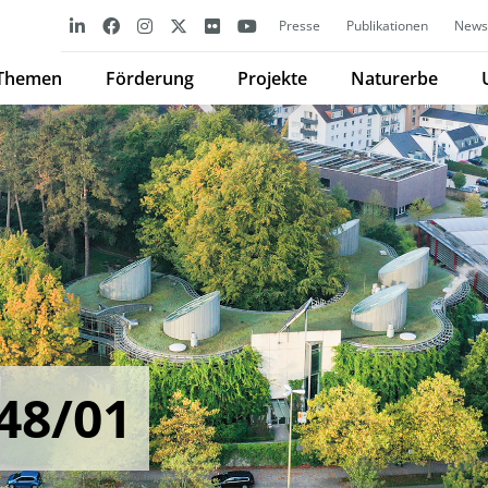
Presse
Publikationen
Newsl
Themen
Förderung
Projekte
Naturerbe
48/01