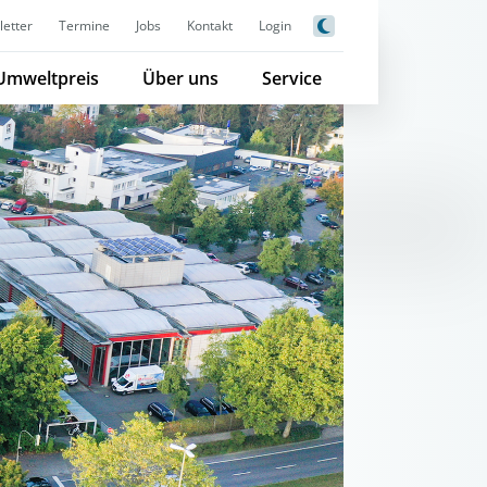
etter
Termine
Jobs
Kontakt
Login
Umweltpreis
Über uns
Service