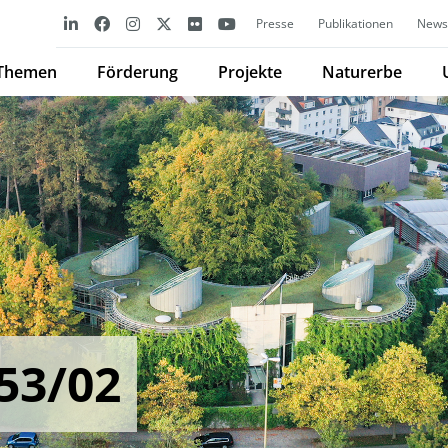
Presse
Publikationen
Newsl
Themen
Förderung
Projekte
Naturerbe
53/02