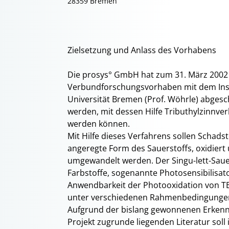
28359 Bremen
Zielsetzung und Anlass des Vorhabens
Die prosys° GmbH hat zum 31. März 2002 
Verbundforschungsvorhaben mit dem Inst
Universität Bremen (Prof. Wöhrle) abgesch
werden, mit dessen Hilfe Tributhylzinnve
werden können.
Mit Hilfe dieses Verfahrens sollen Schadst
angeregte Form des Sauerstoffs, oxidiert
umgewandelt werden. Der Singu-lett-Sauer
Farbstoffe, sogenannte Photosensibilisato
Anwendbarkeit der Photooxidation von T
unter verschiedenen Rahmenbedingungen
Aufgrund der bislang gewonnenen Erkennt
Projekt zugrunde liegenden Literatur sol