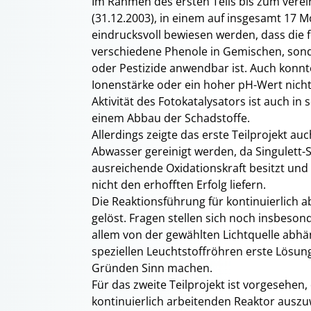
Im Rahmen des ersten Teils bis zum vere
(31.12.2003), in einem auf insgesamt 17
eindrucksvoll bewiesen werden, dass die f
verschiedene Phenole in Gemischen, sond
oder Pestizide anwendbar ist. Auch konnt
Ionenstärke oder ein hoher pH-Wert nicht
Aktivität des Fotokatalysators ist auch i
einem Abbau der Schadstoffe.
Allerdings zeigte das erste Teilprojekt au
Abwasser gereinigt werden, da Singulett-
ausreichende Oxidationskraft besitzt un
nicht den erhofften Erfolg liefern.
Die Reaktionsführung für kontinuierlich a
gelöst. Fragen stellen sich noch insbeson
allem von der gewählten Lichtquelle abhän
speziellen Leuchtstoffröhren erste Lösung
Gründen Sinn machen.
Für das zweite Teilprojekt ist vorgesehen
kontinuierlich arbeitenden Reaktor auszu