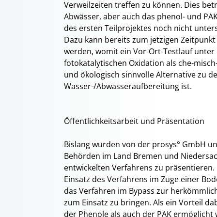
Verweilzeiten treffen zu können. Dies betr
Abwässer, aber auch das phenol- und PA
des ersten Teilprojektes noch nicht unte
Dazu kann bereits zum jetzigen Zeitpunkt
werden, womit ein Vor-Ort-Testlauf unter 
fotokatalytischen Oxidation als che-misc
und ökologisch sinnvolle Alternative zu 
Wasser-/Abwasseraufbereitung ist.
Öffentlichkeitsarbeit und Präsentation
Bislang wurden von der prosys° GmbH unt
Behörden im Land Bremen und Niedersach
entwickelten Verfahrens zu präsentieren.
Einsatz des Verfahrens im Zuge einer Bo
das Verfahren im Bypass zur herkömmliche
zum Einsatz zu bringen. Als ein Vorteil d
der Phenole als auch der PAK ermöglicht