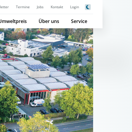
etter
Termine
Jobs
Kontakt
Login
Umweltpreis
Über uns
Service