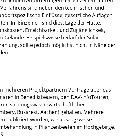
ch stellenden Anforderungen der einzelnen Hütten
s Verfahrens sind neben den technischen und
ndortspezifische Einflüsse, gesetzliche Auflagen
n. Im Einzelnen sind dies: Lage der Hütte,
ionskosten, Erreichbarkeit und Zugänglichkeit,
 Gelände. Beispielsweise bedarf der Solar-
lung, sollte jedoch möglichst nicht in Nähe der
den.
on mehreren Projektpartnern Vorträge über das
inaren in Benediktbeuern, den DAV-InfoTouren,
n siedlungswasserwirtschaftlicher
ámbery, Bukarest, Aachen) gehalten. Mehrere
ten publiziert worden, wie auszugsweise:
mmbehandlung in Pflanzenbeeten im Hochgebirge,
9.