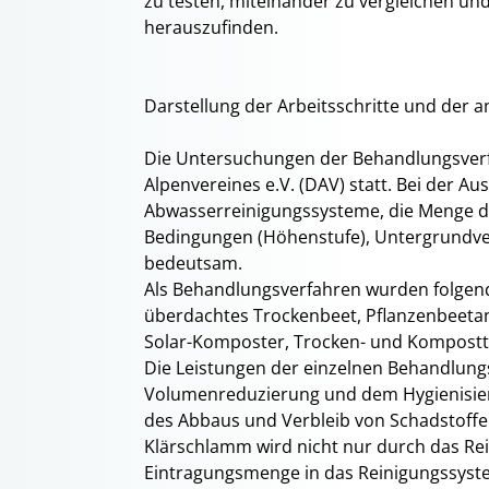
zu testen, miteinander zu vergleichen un
herauszufinden.
Darstellung der Arbeitsschritte und de
Die Untersuchungen der Behandlungsverf
Alpenvereines e.V. (DAV) statt. Bei der Au
Abwasserreinigungssysteme, die Menge de
Bedingungen (Höhenstufe), Untergrundve
bedeutsam.
Als Behandlungsverfahren wurden folgend
überdachtes Trockenbeet, Pflanzenbeeta
Solar-Komposter, Trocken- und Kompostto
Die Leistungen der einzelnen Behandlungs
Volumenreduzierung und dem Hygienisier
des Abbaus und Verbleib von Schadstoffe
Klärschlamm wird nicht nur durch das Re
Eintragungsmenge in das Reinigungssyst