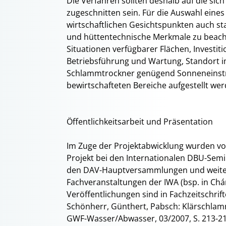
Die Verfahren sollten deshalb auf die si
zugeschnitten sein. Für die Auswahl eine
wirtschaftlichen Gesichtspunkten auch sta
und hüttentechnische Merkmale zu beachte
Situationen verfügbarer Flächen, Investit
Betriebsführung und Wartung, Standort im
Schlammtrockner genügend Sonneneinstrah
bewirtschafteten Bereiche aufgestellt wer
Öffentlichkeitsarbeit und Präsentation
Im Zuge der Projektabwicklung wurden v
Projekt bei den Internationalen DBU-Sem
den DAV-Hauptversammlungen und weitere
Fachveranstaltungen der IWA (bsp. in Ch
Veröffentlichungen sind in Fachzeitschrif
Schönherr, Günthert, Pabsch: Klärschla
GWF-Wasser/Abwasser, 03/2007, S. 213-21