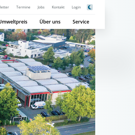
etter
Termine
Jobs
Kontakt
Login
Umweltpreis
Über uns
Service