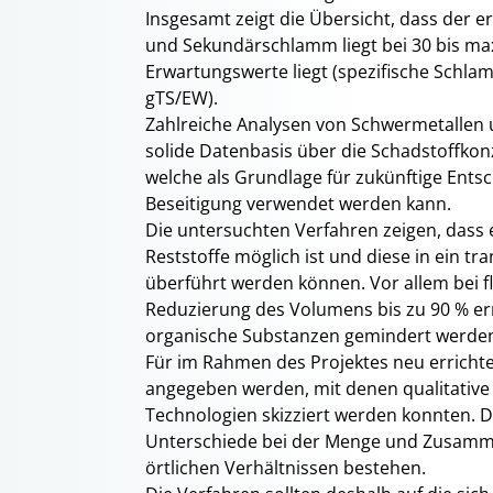
Insgesamt zeigt die Übersicht, dass der 
und Sekundärschlamm liegt bei 30 bis m
Erwartungswerte liegt (spezifische Schl
gTS/EW).
Zahlreiche Analysen von Schwermetallen 
solide Datenbasis über die Schadstoffkon
welche als Grundlage für zukünftige Ents
Beseitigung verwendet werden kann.
Die untersuchten Verfahren zeigen, dass
Reststoffe möglich ist und diese in ein t
überführt werden können. Vor allem bei f
Reduzierung des Volumens bis zu 90 % er
organische Substanzen gemindert werde
Für im Rahmen des Projektes neu errichte
angegeben werden, mit denen qualitativ
Technologien skizziert werden konnten. D
Unterschiede bei der Menge und Zusamme
örtlichen Verhältnissen bestehen.