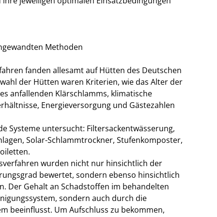
d ihre jeweiligen optimalen Einsatzbedingungen
r angewandten Methoden
ahren fanden allesamt auf Hütten des Deutschen
swahl der Hütten waren Kriterien, wie das Alter der
s anfallenden Klärschlamms, klimatische
rhältnisse, Energieversorgung und Gästezahlen
e Systeme untersucht: Filtersackentwässerung,
nlagen, Solar-Schlammtrockner, Stufenkomposter,
iletten.
verfahren wurden nicht nur hinsichtlich der
ungsgrad bewertet, sondern ebenso hinsichtlich
n. Der Gehalt an Schadstoffen im behandelten
inigungssystem, sondern auch durch die
em beeinflusst. Um Aufschluss zu bekommen,