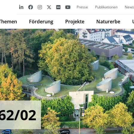
Presse
Publikationen
Newsl
Themen
Förderung
Projekte
Naturerbe
62/02