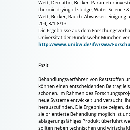
Wett, Demattio, Becker: Parameter investi
thermic drying of sludge, Water Science &
Wett, Becker, Rauch: Abwasserreinigung
204, 8/1-8/13.
Die Ergebnisse aus dem Forschungsvorhab
Universität der Bundeswehr München verö
http://www.unibw.de/ifw/swa/Forschu
Fazit
Behandlungsverfahren von Reststoffen 
können einen entscheidenden Beitrag lei
schonen. Im Rahmen des Forschungsproje
neue Systeme entwickelt und versucht, ih
herauszufinden. Die Ergebnisse zeigen, d
zielorientierte Behandlung möglich ist und
ablagerungsfähiges Produkt überführt we
sollten neben technischen und wirtschaft