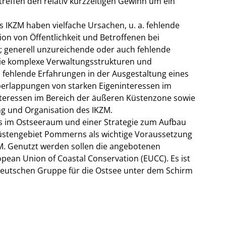
treffen den relativ kurzzeitigen Gewinn um ein
s IKZM haben vielfache Ursachen, u. a. fehlende
ion von Öffentlichkeit und Betroffenen bei
generell unzureichende oder auch fehlende
owie komplexe Verwaltungsstrukturen und
fehlende Erfahrungen in der Ausgestaltung eines
rlappungen von starken Eigeninteressen im
teressen im Bereich der äußeren Küstenzone sowie
ng und Organisation des IKZM.
s im Ostseeraum und einer Strategie zum Aufbau
 Küstengebiet Pommerns als wichtige Voraussetzung
KZM. Genutzt werden sollen die angebotenen
pean Union of Coastal Conservation (EUCC). Es ist
deutschen Gruppe für die Ostsee unter dem Schirm