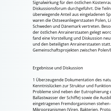
Signalwirkung für den östlichen Küsten
Diskussionsforum durchgeführt. Die Tei
überwiegende Anteil aus eingeladenen Sp
waren die Ostseeanliegerstaaten Polen, Li
Schweden und Dänemark vertreten. Beson
der östlichen Anrainerstaaten gelegt wor
fand eine Vorstellung und Diskussion ne
und den beteiligten Anrainerstaaten stat
Gemeinschaftsprojekten zwischen Polen
Ergebnisse und Diskussion
1 Überzeugende Dokumentation des natur
Kenntnislücken zur Struktur und Funktio
Probleme sind neben der Eutrophierung d
Ballastwasser der Schiffe) sowie die Ausb
eingetragenen Fremdorganismen stehen 
Mikroorganismen (Viren, Bakterien, Prot