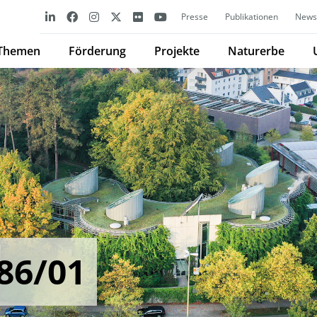
Presse
Publikationen
Newsl
Themen
Förderung
Projekte
Naturerbe
86/01