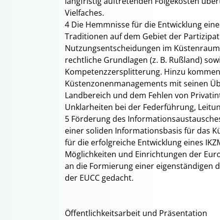
langfristig auftretenden Folgekosten über
Vielfaches.
4 Die Hemmnisse für die Entwicklung eine
Traditionen auf dem Gebiet der Partizipat
Nutzungsentscheidungen im Küstenraum; 
rechtliche Grundlagen (z. B. Rußland) s
Kompetenzzersplitterung. Hinzu kommen 
Küstenzonenmanagements mit seinen Übe
Landbereich und dem Fehlen von Privatin
Unklarheiten bei der Federführung, Leitu
5 Förderung des Informationsaustausche
einer soliden Informationsbasis für das
für die erfolgreiche Entwicklung eines I
Möglichkeiten und Einrichtungen der Euro
an die Formierung einer eigenständigen 
der EUCC gedacht.
Öffentlichkeitsarbeit und Präsentation