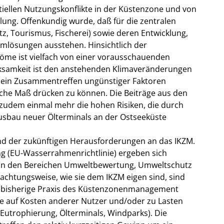
tiellen Nutzungskonflikte in der Küstenzone und von
lung. Offenkundig wurde, daß für die zentralen
z, Tourismus, Fischerei) sowie deren Entwicklung,
lösungen ausstehen. Hinsichtlich der
röme ist vielfach von einer vorausschauenden
ksamkeit ist den anstehenden Klimaveränderungen
ein Zusammentreffen ungünstiger Faktoren
iche Maß drücken zu können. Die Beiträge aus den
 zudem einmal mehr die hohen Risiken, die durch
Ausbau neuer Ölterminals an der Ostseeküste
nd der zukünftigen Herausforderungen an das IKZM.
g (EU-Wasserrahmenrichtlinie) ergeben sich
 in den Bereichen Umweltbewertung, Umweltschutz
chtungsweise, wie sie dem IKZM eigen sind, sind
e bisherige Praxis des Küstenzonenmanagement
ie auf Kosten anderer Nutzer und/oder zu Lasten
 Eutrophierung, Ölterminals, Windparks). Die