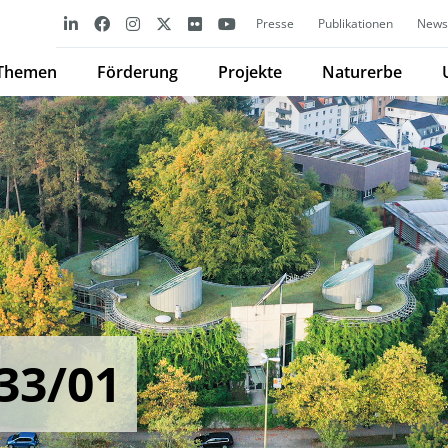
Presse
Publikationen
Newsl
Themen
Förderung
Projekte
Naturerbe
33/01