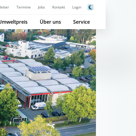
etter
Termine
Jobs
Kontakt
Login
Umweltpreis
Über uns
Service