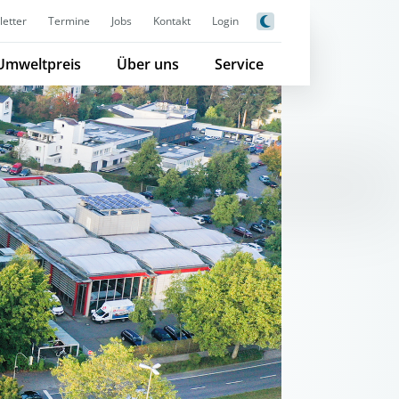
etter
Termine
Jobs
Kontakt
Login
Umweltpreis
Über uns
Service