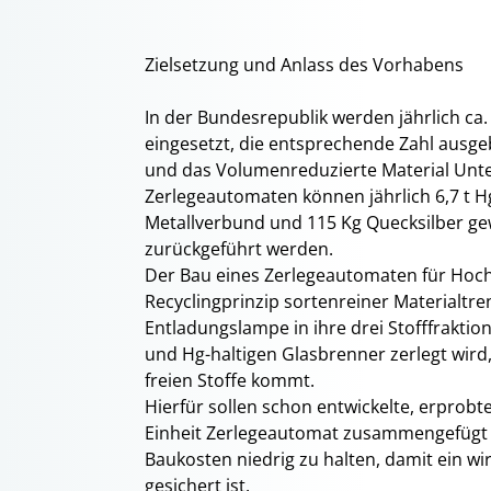
Zielsetzung und Anlass des Vorhabens
In der Bundesrepublik werden jährlich c
eingesetzt, die entsprechende Zahl ausge
und das Volumenreduzierte Material Unte
Zerlegeautomaten können jährlich 6,7 t Hg
Metallverbund und 115 Kg Quecksilber ge
zurückgeführt werden.
Der Bau eines Zerlegeautomaten für Hoch
Recyclingprinzip sortenreiner Materialtr
Entladungslampe in ihre drei Stofffraktio
und Hg-haltigen Glasbrenner zerlegt wird
freien Stoffe kommt.
Hierfür sollen schon entwickelte, erpro
Einheit Zerlegeautomat zusammengefügt 
Baukosten niedrig zu halten, damit ein wi
gesichert ist.