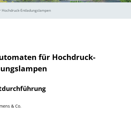
ür Hochdruck-Entladungslampen
automaten für Hochdruck-
dungslampen
tdurchführung
mens & Co.