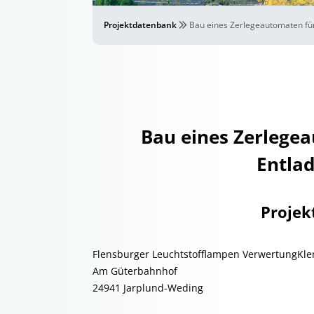
Projektdatenbank
Bau eines Zerlegeautomaten f
Bau eines Zerlege
Entla
Projek
Flensburger Leuchtstofflampen VerwertungKle
Am Güterbahnhof
24941 Jarplund-Weding