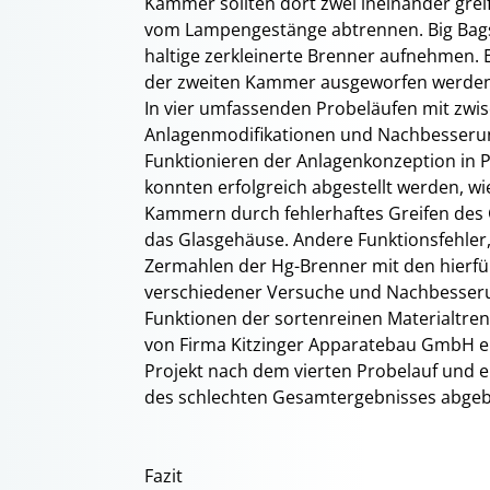
Kammer sollten dort zwei ineinander gr
vom Lampengestänge abtrennen. Big Bags 
haltige zerkleinerte Brenner aufnehmen. Eb
der zweiten Kammer ausgeworfen werden
In vier umfassenden Probeläufen mit zw
Anlagenmodifikationen und Nachbesserung
Funktionieren der Anlagenkonzeption in Pr
konnten erfolgreich abgestellt werden, w
Kammern durch fehlerhaftes Greifen des
das Glasgehäuse. Andere Funktionsfehler, 
Zermahlen der Hg-Brenner mit den hierfü
verschiedener Versuche und Nachbesseru
Funktionen der sortenreinen Materialtren
von Firma Kitzinger Apparatebau GmbH er
Projekt nach dem vierten Probelauf und 
des schlechten Gesamtergebnisses abge
Fazit