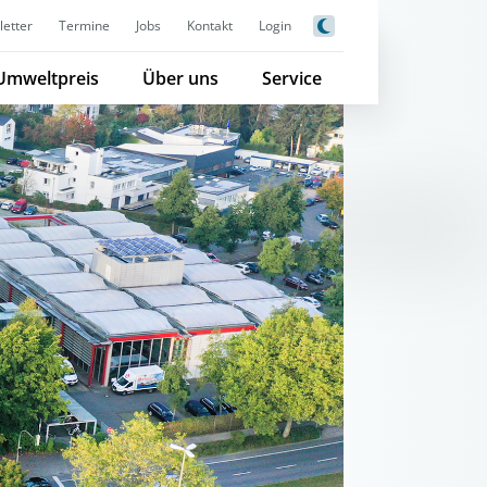
etter
Termine
Jobs
Kontakt
Login
Umweltpreis
Über uns
Service