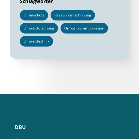
Schlagwörter
Klimaschutz
Ressourcenschonung
Umweltforschung
Umweltkommunikation
Umwelttechnik
DBU