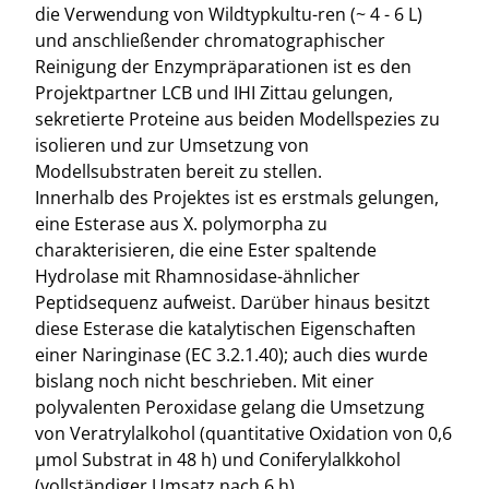
die Verwendung von Wildtypkultu-ren (~ 4 - 6 L)
und anschließender chromatographischer
Reinigung der Enzympräparationen ist es den
Projektpartner LCB und IHI Zittau gelungen,
sekretierte Proteine aus beiden Modellspezies zu
isolieren und zur Umsetzung von
Modellsubstraten bereit zu stellen.
Innerhalb des Projektes ist es erstmals gelungen,
eine Esterase aus X. polymorpha zu
charakterisieren, die eine Ester spaltende
Hydrolase mit Rhamnosidase-ähnlicher
Peptidsequenz aufweist. Darüber hinaus besitzt
diese Esterase die katalytischen Eigenschaften
einer Naringinase (EC 3.2.1.40); auch dies wurde
bislang noch nicht beschrieben. Mit einer
polyvalenten Peroxidase gelang die Umsetzung
von Veratrylalkohol (quantitative Oxidation von 0,6
µmol Substrat in 48 h) und Coniferylalkkohol
(vollständiger Umsatz nach 6 h).