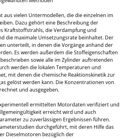
r angewandten Methoden
aus vielen Untermodellen, die die einzelnen im
reiben. Dazu gehört eine Beschreibung der
s Kraftstoffstrahls, die Verdampfung und
d die maximale Umsetzungsrate beinhaltet. Der
onen unterteilt, in denen die Vorgänge anhand der
rden. Es werden außerdem die Stoffeigenschaften
 beschrieben sowie alle im Zylinder auftretenden
durch werden die lokalen Temperaturen und
, mit denen die chemische Reaktionskinetik zur
as gelöst werden kann. Die Konzentrationen von
berechnet und ausgegeben.
erimentell ermittelten Motordaten verifiziert und
llgemeingültigkeit erreicht wird und auch
rameter zu zuverlässigen Ergebnissen führen.
meterstudien durchgeführt, mit deren Hilfe das
der Dieselmotoren bezüglich der