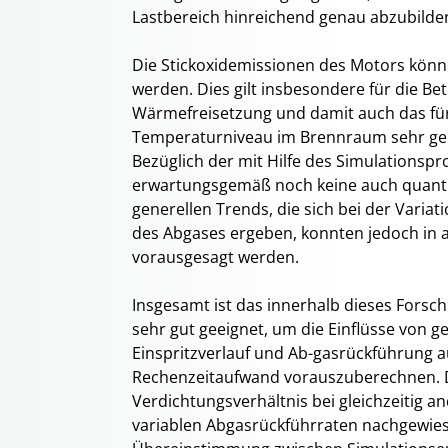
Lastbereich hinreichend genau abzubilde
Die Stickoxidemissionen des Motors könn
werden. Dies gilt insbesondere für die B
Wärmefreisetzung und damit auch das für
Temperaturniveau im Brennraum sehr ge
Bezüglich der mit Hilfe des Simulation
erwartungsgemäß noch keine auch quantita
generellen Trends, die sich bei der Vari
des Abgases ergeben, konnten jedoch in al
vorausgesagt werden.
Insgesamt ist das innerhalb dieses Fors
sehr gut geeignet, um die Einflüsse von
Einspritzverlauf und Ab-gasrückführung 
Rechenzeitaufwand vorauszuberechnen. D
Verdichtungsverhältnis bei gleichzeitig a
variablen Abgasrückführraten nachgewies