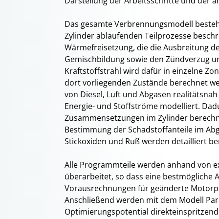
Darstellung der Arbeitsschritte und de
Das gesamte Verbrennungsmodell besteht 
Zylinder ablaufenden Teilprozesse besch
Wärmefreisetzung, die die Ausbreitung de
Gemischbildung sowie den Zündverzug un
Kraftstoffstrahl wird dafür in einzelne Z
dort vorliegenden Zustände berechnet we
von Diesel, Luft und Abgasen realitätsnah
Energie- und Stoffströme modelliert. Da
Zusammensetzungen im Zylinder berechnet
Bestimmung der Schadstoffanteile im Abg
Stickoxiden und Ruß werden detailliert 
Alle Programmteile werden anhand von exp
überarbeitet, so dass eine bestmögliche A
Vorausrechnungen für geänderte Motorpa
Anschließend werden mit dem Modell Para
Optimierungspotential direkteinspritzen