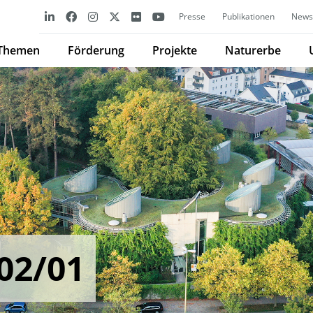
Presse
Publikationen
Newsl
Themen
Förderung
Projekte
Naturerbe
02/01