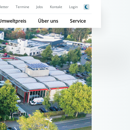
etter
Termine
Jobs
Kontakt
Login
Umweltpreis
Über uns
Service