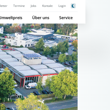
etter
Termine
Jobs
Kontakt
Login
Umweltpreis
Über uns
Service