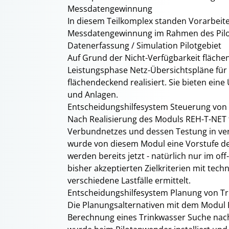
Messdatengewinnung
In diesem Teilkomplex standen Vorarbeite
Messdatengewinnung im Rahmen des Pil
Datenerfassung / Simulation Pilotgebiet
Auf Grund der Nicht-Verfügbarkeit fläche
Leistungsphase Netz-Übersichtspläne fü
flächendeckend realisiert. Sie bieten ein
und Anlagen.
Entscheidungshilfesystem Steuerung vo
Nach Realisierung des Moduls REH-T-NET 
Verbundnetzes und dessen Testung in ve
wurde von diesem Modul eine Vorstufe d
werden bereits jetzt - natürlich nur im off
bisher akzeptierten Zielkriterien mit tec
verschiedene Lastfälle ermittelt.
Entscheidungshilfesystem Planung von 
Die Planungsalternativen mit dem Modul 
Berechnung eines Trinkwasser Suche nac