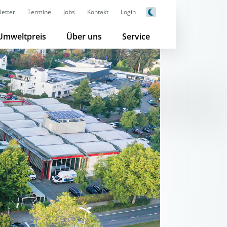
etter
Termine
Jobs
Kontakt
Login
Umweltpreis
Über uns
Service