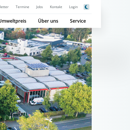
etter
Termine
Jobs
Kontakt
Login
Umweltpreis
Über uns
Service