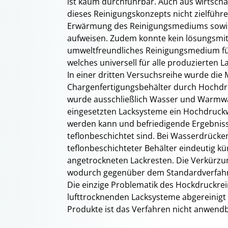
ist kaum durchführbar. Auch aus wirtschaf
dieses Reinigungskonzepts nicht zielführe
Erwärmung des Reinigungsmediums sowie d
aufweisen. Zudem konnte kein lösungsmi
umweltfreundliches Reinigungsmedium für
welches universell für alle produzierten
In einer dritten Versuchsreihe wurde die 
Chargenfertigungsbehälter durch Hochd
wurde ausschließlich Wasser und Warmwass
eingesetzten Lacksysteme ein Hochdruckw
werden kann und befriedigende Ergebnisse
teflonbeschichtet sind. Bei Wasserdrücken
teflonbeschichteter Behälter eindeutig k
angetrockneten Lackresten. Die Verkürzun
wodurch gegenüber dem Standardverfahr
Die einzige Problematik des Hockdruckrein
lufttrocknenden Lacksysteme abgereinig
Produkte ist das Verfahren nicht anwendb