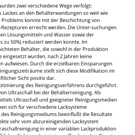
wurden zwei verschiedene Wege verfolgt:
s Lackes an den Behälterwandungen so weit wie
es Problems konnte mit der Beschichtung von
-Rezepturen erreicht werden. Die Unter-suchungen
hen Lösungsmitteln und Wasser sowie der
is zu 50%) reduziert werden konnte. Im
hichteten Behälter, die sowohl in der Produktion
ke eingesetzt wurden, nach 2 Jahren keine
 aufwiesen. Durch die erzielbaren Einsparungen
nigungszeiträume stellt sich diese Modifikation im
licher Sicht positiv dar.
timierung des Reinigungsverfahrens durchgeführt.
on Ultraschall bei der Behälterreinigung. Als
mittels Ultraschall und geeigneter Reinigungsmedien
eben sich für verschiedene Lacksysteme
l des Reinigungsmediums beeinflußt die Resultate
ffekte sehr vom abzureinigenden Lacksystem
traschallreinigung in einer variablen Lackproduktion