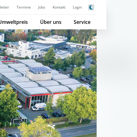
etter
Termine
Jobs
Kontakt
Login
Umweltpreis
Über uns
Service