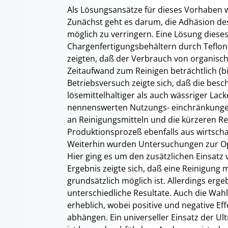
Als Lösungsansätze für dieses Vorhaben 
Zunächst geht es darum, die Adhäsion de
möglich zu verringern. Eine Lösung dies
Chargenfertigungsbehältern durch Teflon
zeigten, daß der Verbrauch von organisc
Zeitaufwand zum Reinigen beträchtlich (b
Betriebsversuch zeigte sich, daß die besc
lösemittelhaltiger als auch wässriger Lac
nennenswerten Nutzungs- einchränkungen
an Reinigungsmitteln und die kürzeren Rei
Produktionsprozeß ebenfalls aus wirtschaft
Weiterhin wurden Untersuchungen zur Op
Hier ging es um den zusätzlichen Einsatz v
Ergebnis zeigte sich, daß eine Reinigung 
grundsätzlich möglich ist. Allerdings erg
unterschiedliche Resultate. Auch die Wah
erheblich, wobei positive und negative E
abhängen. Ein universeller Einsatz der Ul