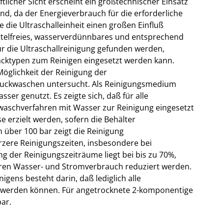
tlicher Sicht erscheint ein großtechnischer Einsatz
nd, da der Energieverbrauch für die erforderliche
ie Ultraschalleinheit einen großen Einfluß
ttelfreies, wasserverdünnbares und entsprechend
 die Ultraschallreinigung gefunden werden,
 Lacktypen zum Reinigen eingesetzt werden kann.
Möglichkeit der Reinigung der
ruckwaschen untersucht. Als Reinigungsmedium
er genutzt. Es zeigte sich, daß für alle
aschverfahren mit Wasser zur Reinigung eingesetzt
 erzielt werden, sofern die Behälter
 über 100 bar zeigt die Reinigung
ürzere Reinigungszeiten, insbesondere bei
g der Reinigungszeiträume liegt bei bis zu 70%,
en Wasser- und Stromverbrauch reduziert werden.
igens besteht darin, daß lediglich alle
t werden können. Für angetrocknete 2-komponentige
ar.