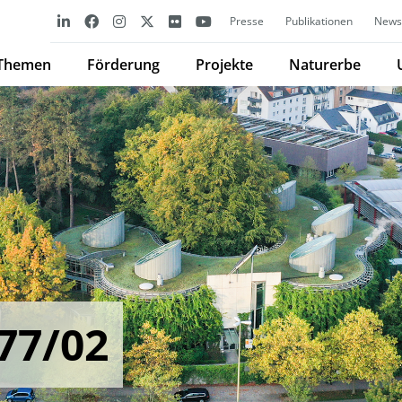
Presse
Publikationen
Newsl
Themen
Förderung
Projekte
Naturerbe
77/02