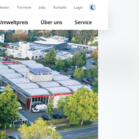
etter
Termine
Jobs
Kontakt
Login
Umweltpreis
Über uns
Service