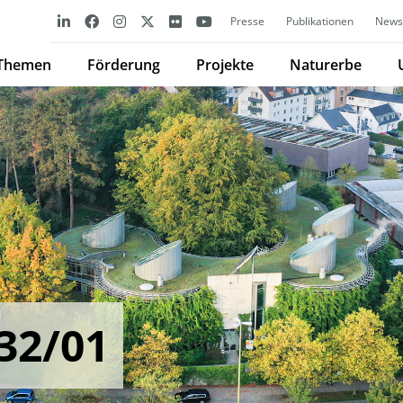
Presse
Publikationen
Newsl
Themen
Förderung
Projekte
Naturerbe
32/01