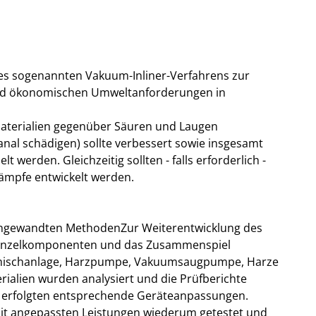
ines sogenannten Vakuum-Inliner-Verfahrens zur
und ökonomischen Umweltanforderungen in
Materialien gegenüber Säuren und Laugen
anal schädigen) sollte verbessert sowie insgesamt
lt werden. Gleichzeitig sollten - falls erforderlich -
ldämpfe entwickelt werden.
 angewandten MethodenZur Weiterentwicklung des
 Einzelkomponenten und das Zusammenspiel
rzmischanlage, Harzpumpe, Vakuumsaugpumpe, Harze
ialien wurden analysiert und die Prüfberichte
en erfolgten entsprechende Geräteanpassungen.
t angepassten Leistungen wiederum getestet und