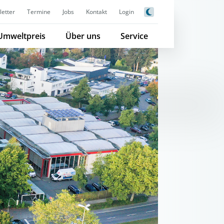
etter
Termine
Jobs
Kontakt
Login
Umweltpreis
Über uns
Service