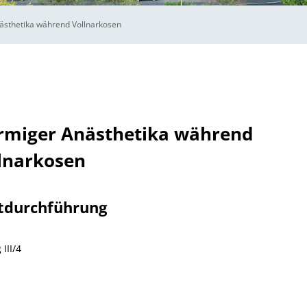
sthetika während Vollnarkosen
rmiger Anästhetika während
lnarkosen
tdurchführung
III/4