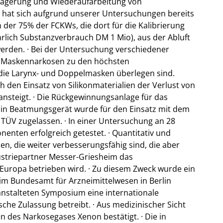
e Lagerung und Wiederaufarbeitung von
r hat sich aufgrund unserer Untersuchungen bereits
 der 75% der FCKWs, die dort für die Kalibrierung
rlich Substanzverbrauch DM 1 Mio), aus der Abluft
rden. · Bei der Untersuchung verschiedener
aß Maskennarkosen zu den höchsten
 die Larynx- und Doppelmasken überlegen sind.
 den Einsatz von Silikonmaterialien der Verlust von
nsteigt. · Die Rückgewinnungsanlage für das
 Ein Beatmungsgerät wurde für den Einsatz mit dem
TÜV zugelassen. · In einer Untersuchung an 28
nten erfolgreich getestet. · Quantitativ und
en, die weiter verbesserungsfähig sind, die aber
ustriepartner Messer-Griesheim das
Europa betrieben wird. · Zu diesem Zweck wurde ein
eim Bundesamt für Arzneimittelwesen in Berlin
ranstalteten Symposium eine internationale
che Zulassung betreibt. · Aus medizinischer Sicht
 des Narkosegases Xenon bestätigt. · Die in