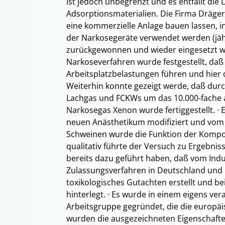
ist jedoch unbegrenzt und es entfällt di
Adsorptionsmaterialien. Die Firma Dräge
eine kommerzielle Anlage bauen lassen, in
der Narkosegeräte verwendet werden (jäh
zurückgewonnen und wieder eingesetzt we
Narkoseverfahren wurde festgestellt, d
Arbeitsplatzbelastungen führen und hier
Weiterhin konnte gezeigt werde, daß durch
Lachgas und FCKWs um das 10.000-fache a
Narkosegas Xenon wurde fertiggestellt. ·
neuen Anästhetikum modifiziert und vom 
Schweinen wurde die Funktion der Kompone
qualitativ führte der Versuch zu Ergebniss
bereits dazu geführt haben, daß vom Ind
Zulassungsverfahren in Deutschland und 
toxikologisches Gutachten erstellt und b
hinterlegt. · Es wurde in einem eigens ve
Arbeitsgruppe gegründet, die die europäis
wurden die ausgezeichneten Eigenschaften