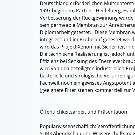
Deutschland erforderlichen Multcenterst
1997 beginnen (Partner: Heidelberg, Ha
Verbesserung der Rückgewinnung wurde 
semipermeable Membran zur Anreicherun
Diplomarbeit getestet. · Diese Membran
integriert und im Probelauf getestet wer
wird das Projekt Xenon mit Sicherheit in 
Die technische Realisierung ist jedoch u
Effizienz bei Senkung des Energieverbrau
wird von den beteiligten industriellen Proj
bakterielle und virologische Verunreinigu
Fachwelt noch ein gewisses Angstpotenti
(geeignete Filter stehen kommerziell zu
Öffentlichkeitsarbeit und Präsentation
Populärwissenschaftlich: Veröffentlichunge
SDR3 Abendschau und Wissenschaftsmaga