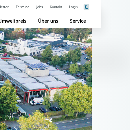
etter
Termine
Jobs
Kontakt
Login
Umweltpreis
Über uns
Service