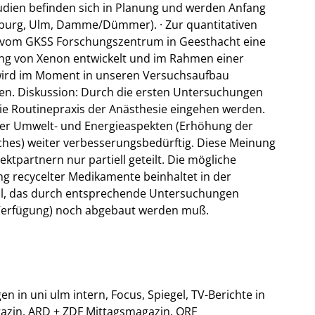
udien befinden sich in Planung und werden Anfang
mburg, Ulm, Damme/Dümmer). · Zur quantitativen
vom GKSS Forschungszentrum in Geesthacht eine
g von Xenon entwickelt und im Rahmen einer
 wird im Moment in unseren Versuchsaufbau
den. Diskussion: Durch die ersten Untersuchungen
die Routinepraxis der Anästhesie eingehen werden.
nter Umwelt- und Energieaspekten (Erhöhung der
ches) weiter verbesserungsbedürftig. Diese Meinung
ektpartnern nur partiell geteilt. Die mögliche
ng recycelter Medikamente beinhaltet in der
al, das durch entsprechende Untersuchungen
r Verfügung) noch abgebaut werden muß.
n in uni ulm intern, Focus, Spiegel, TV-Berichte in
zin, ARD + ZDF Mittagsmagazin, ORF