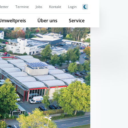
etter
Termine
Jobs
Kontakt
Login
Umweltpreis
Über uns
Service