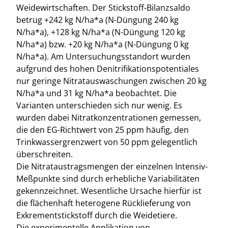
Weidewirtschaften. Der Stickstoff-Bilanzsaldo
betrug +242 kg N/ha*a (N-Düngung 240 kg
N/ha*a), +128 kg N/ha*a (N-Düngung 120 kg
N/ha*a) bzw. +20 kg N/ha*a (N-Düngung 0 kg
N/ha*a). Am Untersuchungsstandort wurden
aufgrund des hohen Denitrifikationspotentiales
nur geringe Nitratauswaschungen zwischen 20 kg
N/ha*a und 31 kg N/ha*a beobachtet. Die
Varianten unterschieden sich nur wenig. Es
wurden dabei Nitratkonzentrationen gemessen,
die den EG-Richtwert von 25 ppm häufig, den
Trinkwassergrenzwert von 50 ppm gelegentlich
überschreiten.
Die Nitrataustragsmengen der einzelnen Intensiv-
Meßpunkte sind durch erhebliche Variabilitäten
gekennzeichnet. Wesentliche Ursache hierfür ist
die flächenhaft heterogene Rücklieferung von
Exkrementstickstoff durch die Weidetiere.
Die experimentelle Applikation von