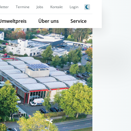
etter
Termine
Jobs
Kontakt
Login
Umweltpreis
Über uns
Service