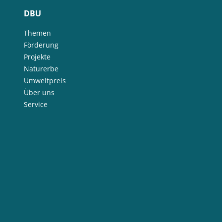
DBU
Themen
Förderung
Projekte
Naturerbe
Umweltpreis
Über uns
Service
Themen
Bauen & Quartier
Bildung & Kommunikation
Energie
Kulturgüter
Landwirtschaft & Ernährung
Nachhaltige Produkte