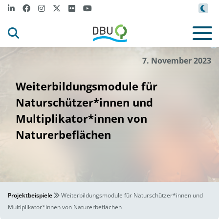
/
r
t
y
m
Canva
vo
Da
, Ge
t
ages
I
©
7. November 2023
Weiterbildungsmodule für
Naturschützer*innen und
Multiplikator*innen von
Naturerbeflächen
Projektbeispiele
Weiterbildungsmodule für Naturschützer*innen und
Multiplikator*innen von Naturerbeflächen