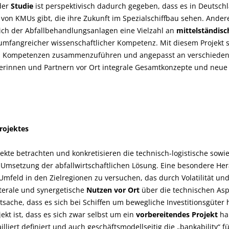
der
Studie
ist perspektivisch dadurch gegeben, dass es in Deutschl
von KMUs gibt, die ihre Zukunft im Spezialschiffbau sehen. Anderer
ich der Abfallbehandlungsanlagen eine Vielzahl an
mittelständis
mfangreicher wissenschaftlicher Kompetenz. Mit diesem Projekt sol
n Kompetenzen zusammenzuführen und angepasst an verschiedene 
rinnen und Partnern vor Ort integrale Gesamtkonzepte und neue
rojektes
jekte betrachten und konkretisieren die technisch-logistische sowie 
e Umsetzung der abfallwirtschaftlichen Lösung. Eine besondere Her
Umfeld in den Zielregionen zu versuchen, das durch Volatilität und
aterale und synergetische
Nutzen vor Ort
über die technischen Asp
atsache, dass es sich bei Schiffen um bewegliche Investitionsgüter 
ekt ist, dass es sich zwar selbst um ein
vorbereitendes Projekt
han
lliert definiert und auch geschäftsmodellseitig die „bankability“ fü