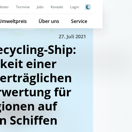
etter
Termine
Jobs
Kontakt
Login
Umweltpreis
Über uns
Service
27. Juli 2021
cycling-Ship:
eit einer
erträglichen
rwertung für
gionen auf
n Schiffen