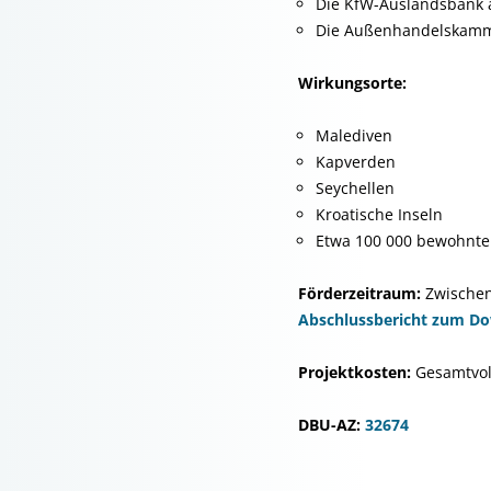
Die KfW-Auslandsbank al
Die Außenhandelskam
Wirkungsorte:
Malediven
Kapverden
Seychellen
Kroatische Inseln
Etwa 100 000 bewohnte 
Förderzeitraum:
Zwischen
Abschlussbericht zum D
Projektkosten:
Gesamtvol
DBU-AZ:
32674