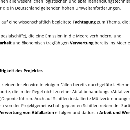
denen alle wesentlichen logistischen und abfallbehandlungstechni
r die in Deutschland geltenden hohen Umweltanforderungen.
lt auf eine wissenschaftlich begleitete
Fachtagung
zum Thema, die 
pezialschiffe), die eine Emission in die Meere verhindern, und
arkeit
und ökonomisch tragfähigen
Verwertung
bereits ins Meer e
tigkeit des Projektes
kleinen Inseln wird in einigen Fällen bereits durchgeführt. Hierbe
porte, die in der Regel nicht zu einer Abfallbehandlungs-/Abfallv
al-)Deponie führen. Auch auf Schiffen installierte Müllverbrennunge
en von der Projektgemeinschaft geplanten Schiffen neben der Sort
Verwertung von Abfallarten
erfolgen und dadurch
Arbeit und Wer