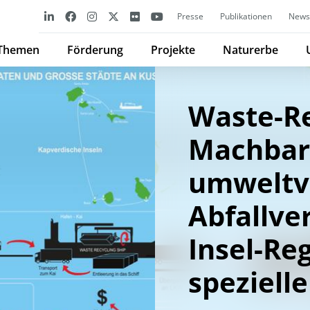
Presse
Publikationen
Newsl
Themen
Förderung
Projekte
Naturerbe
Waste-Re
Machbark
umweltv
Abfallve
Insel-Re
spezielle