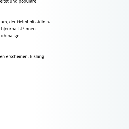
reitet und populäre
ium, der Helmholtz-Klima-
chjournalist*innen
nochmalige
ren erscheinen. Bislang