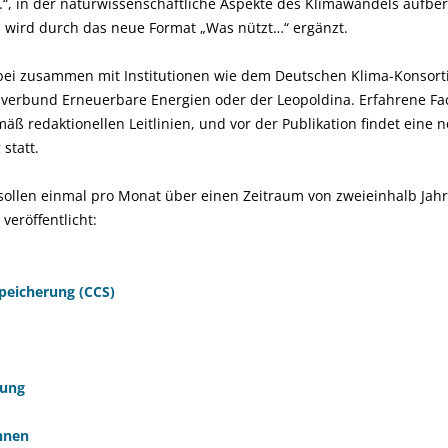
t…“, in der naturwissenschaftliche Aspekte des Klimawandels aufbe
 wird durch das neue Format „Was nützt…“ ergänzt.
abei zusammen mit Institutionen wie dem Deutschen Klima-Konsort
gsverbund Erneuerbare Energien oder der Leopoldina. Erfahrene Fa
mäß redaktionellen Leitlinien, und vor der Publikation findet eine 
statt.
 sollen einmal pro Monat über einen Zeitraum von zweieinhalb Jah
veröffentlicht:
peicherung (CCS)
rung
hnen