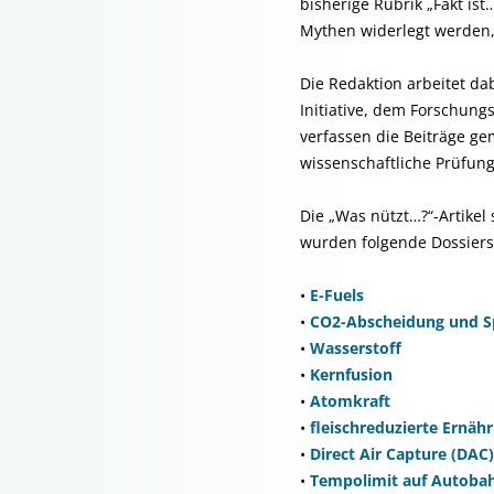
bisherige Rubrik „Fakt is
Mythen widerlegt werden,
Die Redaktion arbeitet d
Initiative, dem Forschun
verfassen die Beiträge ge
wissenschaftliche Prüfung 
Die „Was nützt…?“-Artikel
wurden folgende Dossiers 
•
E-Fuels
•
CO2-Abscheidung und S
•
Wasserstoff
•
Kernfusion
•
Atomkraft
•
fleischreduzierte Ernäh
•
Direct Air Capture (DAC)
•
Tempolimit auf Autoba