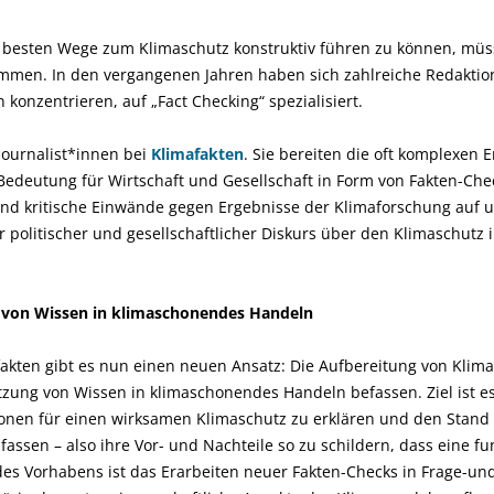
 besten Wege zum Klimaschutz konstruktiv führen zu können, müs
mmen. In den vergangenen Jahren haben sich zahlreiche Redaktione
konzentrieren, auf „Fact Checking“ spezialisiert.
Journalist*innen bei
Klimafakten
. Sie bereiten die oft komplexen 
edeutung für Wirtschaft und Gesellschaft in Form von Fakten-Chec
und kritische Einwände gegen Ergebnisse der Klimaforschung auf u
er politischer und gesellschaftlicher Diskurs über den Klimaschutz
 von Wissen in klimaschonendes Handeln
fakten gibt es nun einen neuen Ansatz: Die Aufbereitung von Klim
tzung von Wissen in klimaschonendes Handeln befassen. Ziel ist e
ionen für einen wirksamen Klimaschutz zu erklären und den Stand
ssen – also ihre Vor- und Nachteile so zu schildern, dass eine f
des Vorhabens ist das Erarbeiten neuer Fakten-Checks in Frage-un