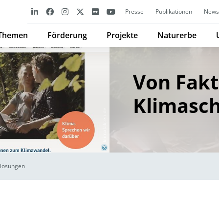
Presse
Publikationen
Newsl
Themen
Förderung
Projekte
Naturerbe
Von Fakt
Klimasc
klimafakten.de
©
zlösungen