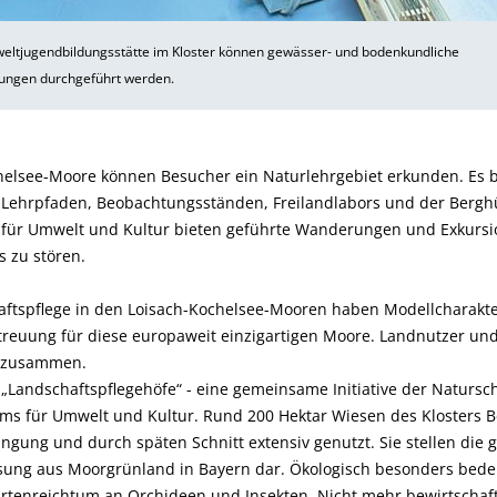
eltjugendbildungsstätte im Kloster können gewässer- und bodenkundliche
ungen durchgeführt werden.
elsee-Moore können Besucher ein Naturlehrgebiet erkunden. Es 
 Lehrpfaden, Beobachtungsständen, Freilandlabors und der Berghüt
 für Umwelt und Kultur bieten geführte Wanderungen und Exkursi
 zu stören.
ftspflege in den Loisach-Kochelsee-Mooren haben Modellcharakter
reuung für diese europaweit einzigartigen Moore. Landnutzer und
v zusammen.
„Landschaftspflegehöfe“ - eine gemeinsame Initiative der Naturs
ms für Umwelt und Kultur. Rund 200 Hektar Wiesen des Klosters
ngung und durch späten Schnitt extensiv genutzt. Sie stellen die 
ung aus Moorgrünland in Bayern dar. Ökologisch besonders bede
Artenreichtum an Orchideen und Insekten. Nicht mehr bewirtscha