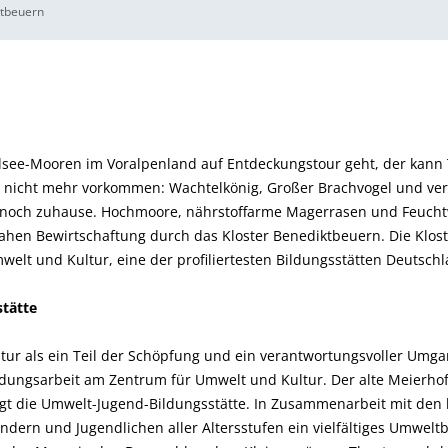
ktbeuern
lsee-Mooren im Voralpenland auf Entdeckungstour geht, der kann 
ts nicht mehr vorkommen: Wachtelkönig, Großer Brachvogel und ve
 noch zuhause. Hochmoore, nährstoffarme Magerrasen und Feucht
ahen Bewirtschaftung durch das Kloster Benediktbeuern. Die Klo
elt und Kultur, eine der profiliertesten Bildungsstätten Deutschl
tätte
tur als ein Teil der Schöpfung und ein verantwortungsvoller Umg
dungsarbeit am Zentrum für Umwelt und Kultur. Der alte Meierhof
t die Umwelt-Jugend-Bildungsstätte. In Zusammenarbeit mit den
ndern und Jugendlichen aller Altersstufen ein vielfältiges Umwe