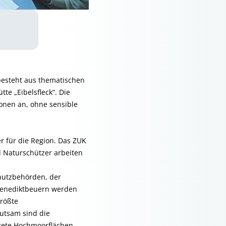
besteht aus thematischen
te „Eibelsfleck“. Die
onen an, ohne sensible
 für die Region. Das ZUK
 Naturschützer arbeiten
chutzbehörden, der
 Benediktbeuern werden
größte
utsam sind die
ftete Hochmoorflächen