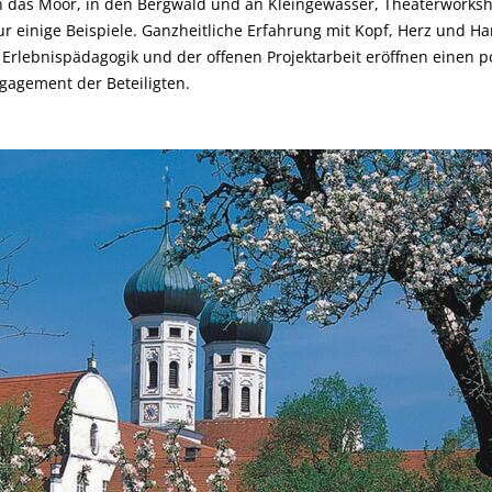
n das Moor, in den Bergwald und an Kleingewässer, Theaterworks
ur einige Beispiele. Ganzheitliche Erfahrung mit Kopf, Herz und H
rlebnispädagogik und der offenen Projektarbeit eröffnen einen po
ngagement der Beteiligten.