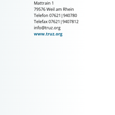
Mattrain 1
79576 Weil am Rhein
Telefon 07621|940780
Telefax 07621|9407812
info@truz.org
www.truz.org