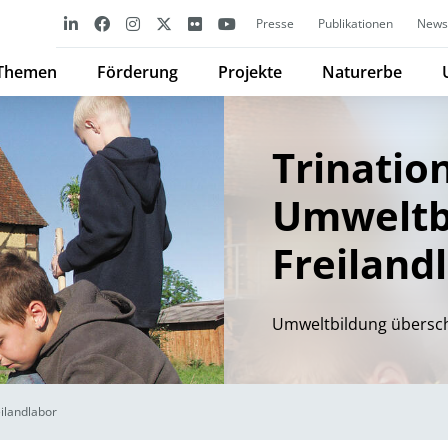
Presse
Publikationen
Newsl
Themen
Förderung
Projekte
Naturerbe
Trinatio
Umweltb
Freiland
Umweltbildung übersch
ilandlabor