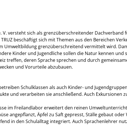
 V. versteht sich als grenzüberschreitender Dachverband f
 TRUZ beschäftigt sich mit Themen aus den Bereichen Verk
dem Umweltbildung grenzüberschreitend vermittelt wird. Dam
ndere Kinder und Jugendliche sollen die Natur kennen und s
iz treffen, deren Sprache sprechen und durch gemeinsames
 wecken und Vorurteile abzubauen.
betreiben Schulklassen als auch Kinder- und Jugendgruppe
kte und verarbeiten sie anschließend. Auch Exkursionen 
sse im Freilandlabor erweitert den reinen Umweltunterric
üse angepflanzt, Äpfel zu Saft gepresst, Ställe gebaut ode
nd in den Schulalltag integriert. Auch Sprachenlehrer nut