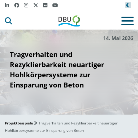
bH
Un
i
do
m
s
ch
l
and Gm
e Deut
©
14. Mai 2026
Tragverhalten und
Rezyklierbarkeit neuartiger
Hohlkörpersysteme zur
Einsparung von Beton
Projektbeispiele
Tragverhalten und Rezyklierbarkeit neuartiger
Hohlkörpersysteme zur Einsparung von Beton