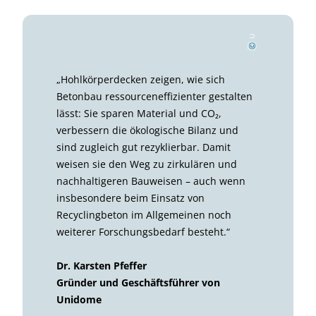
bH
Un
i
do
m
s
ch
l
and Gm
e Deut
©
„Hohlkörperdecken zeigen, wie sich
Betonbau ressourceneffizienter gestalten
lässt: Sie sparen Material und CO₂,
verbessern die ökologische Bilanz und
sind zugleich gut rezyklierbar. Damit
weisen sie den Weg zu zirkulären und
nachhaltigeren Bauweisen – auch wenn
insbesondere beim Einsatz von
Recyclingbeton im Allgemeinen noch
weiterer Forschungsbedarf besteht.“
Dr. Karsten Pfeffer
Gründer und Geschäftsführer von
Unidome