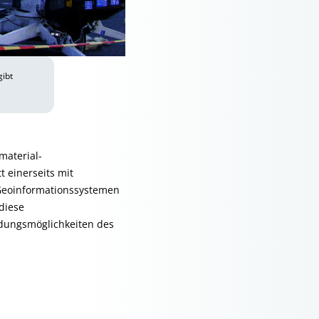
gibt
material­
 einerseits mit
Geoinformationssystemen
diese
dungsmöglich­keiten des