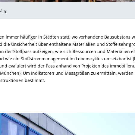
ding
den immer häufiger in Städten statt, wo vorhandene Bausubstanz 
 die Unsicherheit über enthaltene Materialien und Stoffe sehr gro
nn der Stoffpass aufzeigen, wie sich Ressourcen und Materialien e
d wie ein Stoffstrommanagement im Lebenszyklus umsetzbar ist (li
und evaluiert wird der Pass anhand von Proj­ekten des Immobilie
ünchen). Um Indikatoren und Messgrößen zu ermitteln, werden al
struktionen bestimmt.