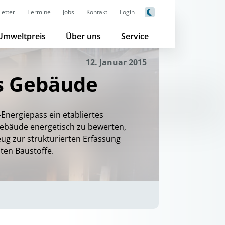
etter
Termine
Jobs
Kontakt
Login
Umweltpreis
Über uns
Service
12. Januar 2015
s Gebäude
nergiepass ein etabliertes
 Gebäude energetisch zu bewerten,
eug zur strukturierten Erfassung
ten Baustoffe.