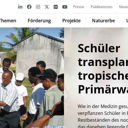
Presse
Publikationen
Newsl
Themen
Förderung
Projekte
Naturerbe
Schüler
transpla
tropisch
Primärw
Wie in der Medizin ges
verpflanzen Schüler in 
Restbeständen des noc
das daneben liegende 