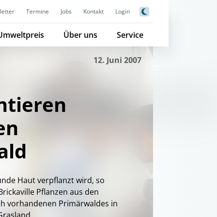
etter
Termine
Jobs
Kontakt
Login
Umweltpreis
Über uns
Service
12. Juni 2007
ntieren
en
ald
unde Haut verpflanzt wird, so
Brickaville Pflanzen aus den
h vorhandenen Primärwaldes in
Grasland.