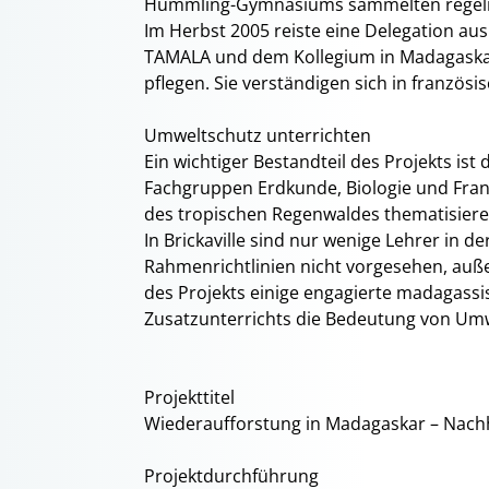
Hümmling-Gymnasiums sammelten regelmäßi
Im Herbst 2005 reiste eine Delegation au
TAMALA und dem Kollegium in Madagaskar 
pflegen. Sie verständigen sich in französi
Umweltschutz unterrichten
Ein wichtiger Bestandteil des Projekts i
Fachgruppen Erdkunde, Biologie und Franzö
des tropischen Regenwaldes thematisiere
In Brickaville sind nur wenige Lehrer in 
Rahmenrichtlinien nicht vorgesehen, auße
des Projekts einige engagierte madagassisc
Zusatzunterrichts die Bedeutung von Um
Projekttitel
Wiederaufforstung in Madagaskar – Nach
Projektdurchführung