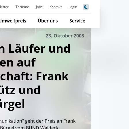
etter
Termine
Jobs
Kontakt
Login
Umweltpreis
Über uns
Service
23. Oktober 2008
n Läufer und
en auf
haft: Frank
ütz und
rgel
unikation“ geht der Preis an Frank
 Bürgel vom BUND Waldeck