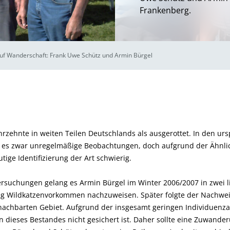
Frankenberg.
auf Wanderschaft: Frank Uwe Schütz und Armin Bürgel
hrzehnte in weiten Teilen Deutschlands als ausgerottet. In den ur
 es zwar unregelmäßige Beobachtungen, doch aufgrund der Ähnlic
tige Identifizierung der Art schwierig.
ersuchungen gelang es Armin Bürgel im Winter 2006/2007 in zwei li
ig Wildkatzenvorkommen nachzuweisen. Später folgte der Nachwei
achbarten Gebiet. Aufgrund der insgesamt geringen Individuenz
en dieses Bestandes nicht gesichert ist. Daher sollte eine Zuwand