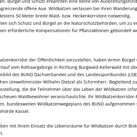
n. Bürgel und Schütz erkannten eine Reihe von Ausbreitungshinde
grenzende offene Aue. Wildkatzen verlassen bei ihren Wanderun
estens 50 Meter breite Wald- bzw. Heckenkorridore notwendig.
ten sich Schütz und Bürgel an die Naturschutzbehörden, um zu err
n erforderliche Kompensationen für Pflanzaktionen gebündelt w
tzenkorridor der Öffentlichkeit vorzustellen, haben Armin Bürge
enlauf vom Rothaargebirge in Richtung Burgwald-Kellerwald mit ü
Vorbild des BUND Dachverbandes und des Landessportbundes (LSB
hen Umweltminister Wilhelm Dietzel als Schirmherr. Begleitend zu
sstellung, die die Teilnehmer über das Leben der Wildkatzen info
scheuen Waldbewohner veranschaulichte. Ihr Wildkatzenkorridor-P
ten, bundesweiten Wildkatzenwegeplans des BUND aufgenommen s
ehörde Kassel.
haben mit ihrem Einsatz die Lebensräume für Wildkatzen durch Bio
t.