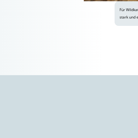
Für Wildk
stark und 