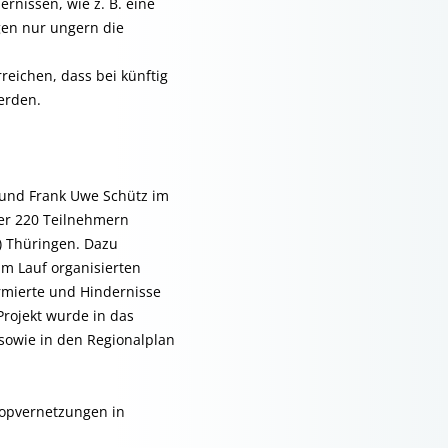
rnissen, wie z. B. eine
gen nur ungern die
eichen, dass bei künftig
erden.
l und Frank Uwe Schütz im
ber 220 Teilnehmern
) Thüringen. Dazu
m Lauf organisierten
rmierte und Hindernisse
rojekt wurde in das
owie in den Regionalplan
topvernetzungen in