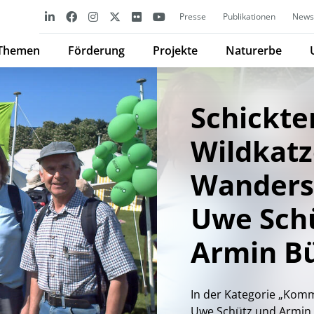
Presse
Publikationen
Newsl
Themen
Förderung
Projekte
Naturerbe
Schickte
Wildkatz
Wandersc
Uwe Sch
Armin Bü
In der Kategorie „Komm
Uwe Schütz und Armin