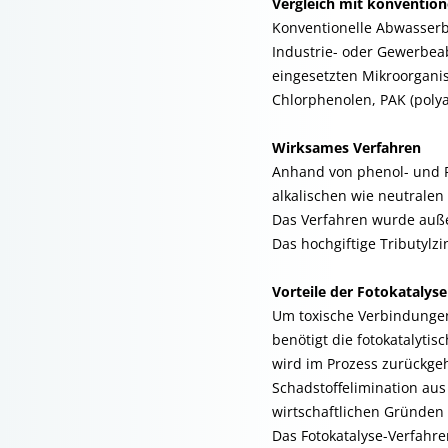
Vergleich mit konventio
Konventionelle Abwasserb
Industrie- oder Gewerbeab
eingesetzten Mikroorgani
Chlorphenolen, PAK (poly
Wirksames Verfahren
Anhand von phenol- und P
alkalischen wie neutrale
Das Verfahren wurde auße
Das hochgiftige Tributylz
Vorteile der Fotokatalyse
Um toxische Verbindunge
benötigt die fotokatalyti
wird im Prozess zurückge
Schadstoffelimination au
wirtschaftlichen Gründen ä
Das Fotokatalyse-Verfahr