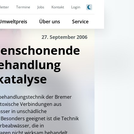
etter
Termine
Jobs
Kontakt
Login
Umweltpreis
Über uns
Service
27. September 2006
censchonende
ehandlung
katalyse
rbehandlungstechnik der Bremer
toxische Verbindungen aus
ser in unschädliche
Besonders geeignet ist die Technik
rbeabwässer, die in
lagen nicht wirksam behandelt