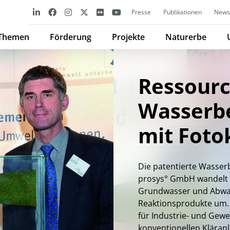
Presse
Publikationen
Newsl
Themen
Förderung
Projekte
Naturerbe
Ressour
Wasserb
mit Foto
Die patentierte Wasse
prosys° GmbH wandelt 
Grundwasser und Abwas
Reaktionsprodukte um. 
für Industrie- und Gewe
konventionellen Kläran