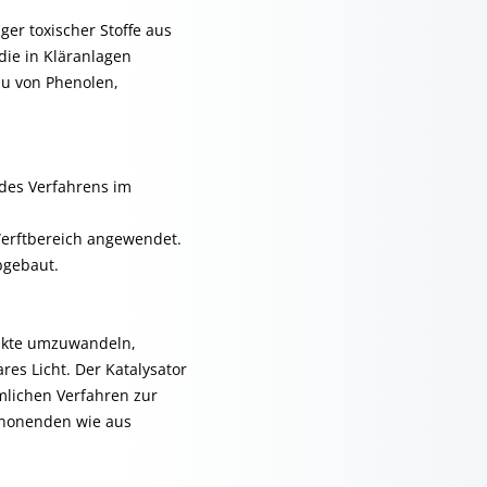
er toxischer Stoffe aus
die in Kläranlagen
au von Phenolen,
des Verfahrens im
Werftbereich angewendet.
bgebaut.
ukte umzuwandeln,
res Licht. Der Katalysator
lichen Verfahren zur
schonenden wie aus