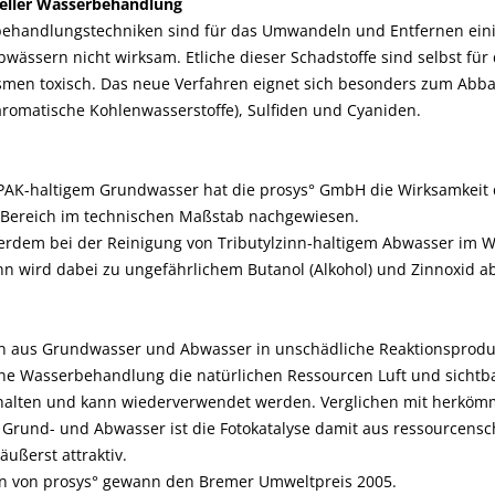
neller Wasserbehandlung
ehandlungstechniken sind für das Umwandeln und Entfernen einig
wässern nicht wirksam. Etliche dieser Schadstoffe sind selbst für 
smen toxisch. Das neue Verfahren eignet sich besonders zum Abb
aromatische Kohlenwasserstoffe), Sulfiden und Cyaniden.
AK-haltigem Grundwasser hat die prosys° GmbH die Wirksamkeit 
n Bereich im technischen Maßstab nachgewiesen.
rdem bei der Reinigung von Tributylzinn-haltigem Abwasser im 
inn wird dabei zu ungefährlichem Butanol (Alkohol) und Zinnoxid a
n aus Grundwasser und Abwasser in unschädliche Reaktionsprod
sche Wasserbehandlung die natürlichen Ressourcen Luft und sichtba
halten und kann wiederverwendet werden. Verglichen mit herkömm
s Grund- und Abwasser ist die Fotokatalyse damit aus ressourcen
ußerst attraktiv.
en von prosys° gewann den Bremer Umweltpreis 2005.