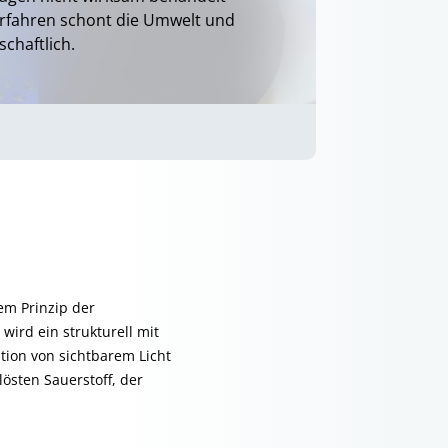
rfahren schont die Umwelt und
schaftlich.
em Prinzip der
ird ein strukturell mit
tion von sichtbarem Licht
lösten Sauerstoff, der