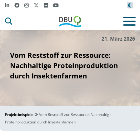
-
-
m
-
-
t
-
-
i
kaan
sezer
-von
get
y
i
ages
s
gnature
v
ia
©
21. März 2026
Vom Reststoff zur Ressource:
Nachhaltige Proteinproduktion
durch Insektenfarmen
Projektbeispiele
Vom Reststoff zur Ressource: Nachhaltige
Proteinproduktion durch Insektenfarmen