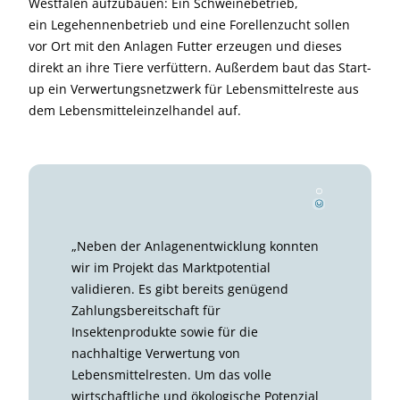
Westfalen aufzubauen: Ein Schweinebetrieb,
ein Legehennenbetrieb und eine Forellenzucht sollen
vor Ort mit den Anlagen Futter erzeugen und dieses
direkt an ihre Tiere verfüttern. Außerdem baut das Start-
up ein Verwertungsnetzwerk für Lebensmittelreste aus
dem Lebensmitteleinzelhandel auf.
Om
n
i
vore
©
„Neben der Anlagenentwicklung konnten
wir im Projekt das Marktpotential
validieren. Es gibt bereits genügend
Zahlungsbereitschaft für
Insektenprodukte sowie für die
nachhaltige Verwertung von
Lebensmittelresten. Um das volle
wirtschaftliche und ökologische Potenzial